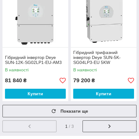
Гібридний трифазний
Гібридний інвертор Deye
інвертор Deye SUN-5K-
SUN-12K-SG02LP1-EU-AM3
SG04LP3-EU 5KW
В наявності
В наявності
81 840
79 200
₴
₴
Купити
Купити
Показати ще
1
/ 3