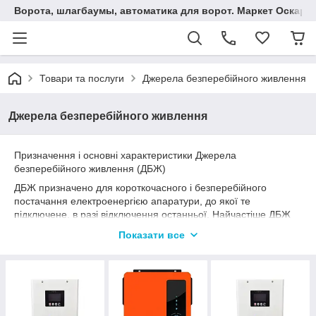
Ворота, шлагбаумы, автоматика для ворот. Маркет Оскар.
Товари та послуги
Джерела безперебійного живлення
Джерела безперебійного живлення
Призначення і основні характеристики Джерела
безперебійного живлення (ДБЖ)
ДБЖ призначено для короткочасного і безперебійного
постачання електроенергією апаратури, до якої те
підключене, в разі відключення останньої. Найчастіше ДБЖ
купують для стаціонарних комп'ютерів, газових котлів,
Показати все
циркуляційних насосів та іншої дорогої техніки. Так як
правильно вибрати ДБЖ?
При покупці ДБЖ слід врахувати наступні
характеристики:
· Тип джерела безперебійного живлення,