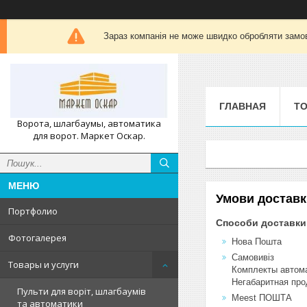
Зараз компанія не може швидко обробляти замов
ГЛАВНАЯ
ТО
Ворота, шлагбаумы, автоматика
для ворот. Маркет Оскар.
Умови доставк
Портфолио
Способи доставки
Фотогалерея
Нова Пошта
Самовивіз
Товары и услуги
Комплекты автомат
Негабаритная про
Пульти для воріт, шлагбаумів
Meest ПОШТА
та автоматики