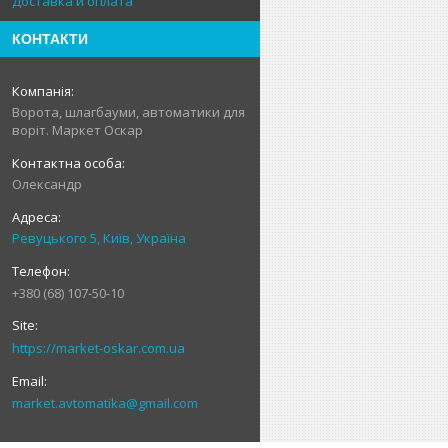
Доставка и оплата
КОНТАКТИ
Ворота, шлагбауми, автоматики для
воріт. Маркет Оскар
Олександр
Ревуцького 5, Київ, Україна
+380 (68) 107-50-10
https://market-oskar.com.ua
market.avtomatika@gmail.com