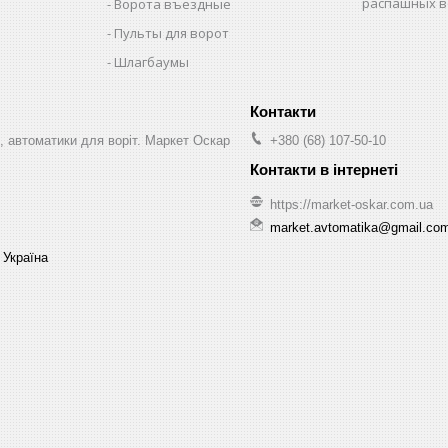
распашных в
Ворота въездные
Пульты для ворот
Шлагбаумы
, автоматики для воріт. Маркет Оскар
+380 (68) 107-50-10
https://market-oskar.com.ua
market.avtomatika@gmail.co
 Україна