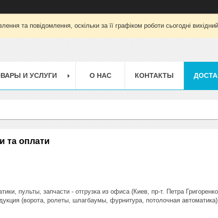
лення та повідомлення, оскільки за її графіком роботи сьогодні вихідни
ВАРЫ И УСЛУГИ
О НАС
КОНТАКТЫ
ДОСТА
и та оплати
ики, пульты, запчасти - отгрузка из офиса (Киев, пр-т. Петра Григоренко,
дукция (ворота, ролеты, шлагбаумы, фурнитура, потолочная автоматика