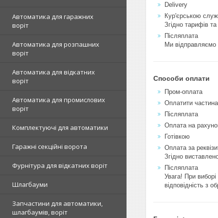
Delivery
Кур'єрською служ
Автоматика для гаражних
Згідно тарифів та
воріт
Післяплата
Автоматика для розпашних
Ми відправляємо 
воріт
Автоматика для відкатних
Способи оплати
воріт
Пром-оплата
Автоматика для промислових
Оплатити частин
воріт
Післяплата
Оплата на рахуно
Комплектуючі для автоматики
Готівкою
Гаражні секційні ворота
Оплата за реквіз
Згідно виставлено
Фурнітура для відкатних воріт
Післяплата
Увага! При виборі
Шлагбауми
відповідність з 
Запчастини для автоматики,
шлагбаумів, воріт