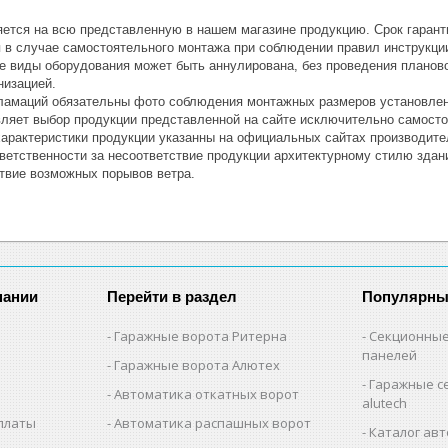
яется на всю представленную в нашем магазине продукцию. Срок гаранти
я в случае самостоятельного монтажа при соблюдении правил инструкци
ые виды оборудования может быть аннулирована, без проведения планов
низацией.
амаций обязательны фото соблюдения монтажных размеров установлен
ляет выбор продукции представленной на сайте исключительно самосто
характеристики продукции указанны на официальных сайтах производител
тветственности за несоответствие продукции архитектурному стилю зда
вие возможных порывов ветра.
пании
Перейти в раздел
Популярны
Гаражные ворота Ритерна
Секционные
панелей
Гаражные ворота Алютех
Гаражные с
Автоматика откатных ворот
alutech
оплаты
Автоматика распашных ворот
Каталог авт