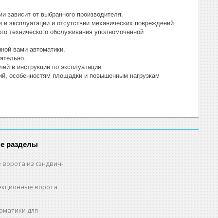
и зависит от выбранного производителя.
и и эксплуатации и отсутствии механических повреждений.
ого технического обслуживания уполномоченной
ной вами автоматики.
ятельно.
ей в инструкции по эксплуатации.
ний, особенностям площадки и повышенным нагрузкам
е разделы
 ворота из сэндвич-
екционные ворота
оматики для