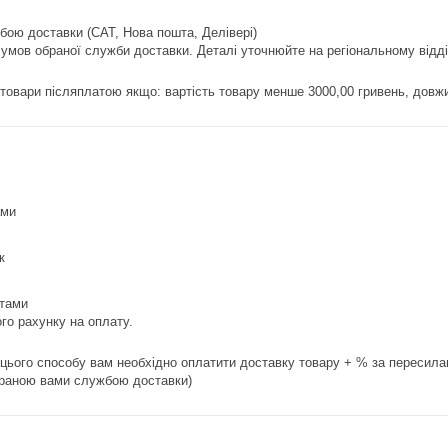
бою доставки (САТ, Нова пошта, Делівері)
 умов обраної служби доставки. Деталі уточнюйте на регіональному відді
товари післяплатою якщо: вартість товару менше 3000,00 гривень, довжи
ами
к
итами
го рахунку на оплату.
 цього способу вам необхідно оплатити доставку товару + % за пересила
обраною вами службою доставки)