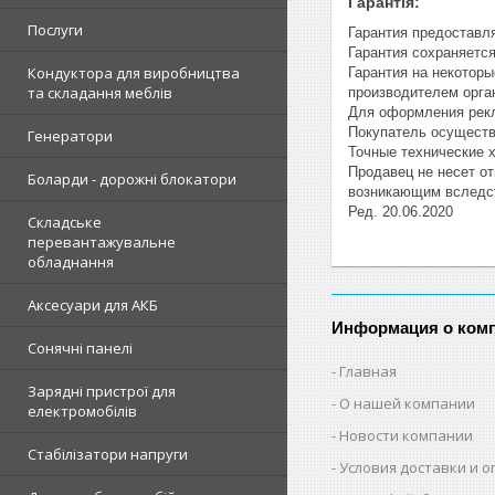
Гарантія:
Послуги
Гарантия предоставл
Гарантия сохраняетс
Кондуктора для виробництва
Гарантия на некотор
та складання меблів
производителем орга
Для оформления рекл
Покупатель осуществ
Генератори
Точные технические 
Продавец не несет о
Боларди - дорожні блокатори
возникающим вследст
Ред. 20.06.2020
Складське
перевантажувальне
обладнання
Аксесуари для АКБ
Информация о ком
Сонячні панелі
Главная
Зарядні пристрої для
О нашей компании
електромобілів
Новости компании
Стабілізатори напруги
Условия доставки и 