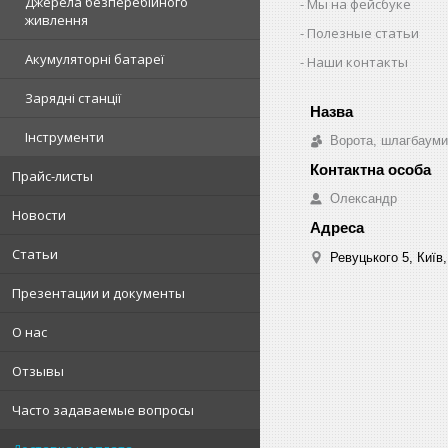
Джерела безперебійного
Мы на фейсбуке
живлення
Полезные статьи
Акумуляторні батареї
Наши контакты
Зарядні станції
Інструменти
Ворота, шлагбауми
Прайс-листы
Олександр
Новости
Статьи
Ревуцького 5, Київ,
Презентации и документы
О нас
Отзывы
Часто задаваемые вопросы