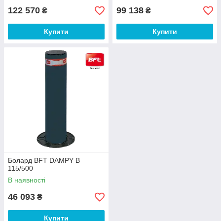
122 570
99 138
₴
₴
Купити
Купити
Болард BFT DAMPY B
115/500
В наявності
46 093
₴
Купити