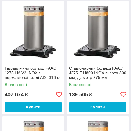
Гідравлічний болард FAAC
Стаціонарний болард FAAC
J275 HA V2 INOX з
J275 F H800 INOX висота 800
нержавіючої сталі AISI 316 (з
мм, діаметр 275 мм
системою підігріву до -40°C)
В наявності
В наявності
407 674
139 565
₴
₴
Купити
Купити