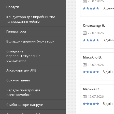
25.07.2026
Послуги
Відмін
Кондуктора для виробництва
та складання меблів
Олександр Н.
Генератори
22.07.2026
Відмін
Боларди - дорожні блокатори
Складське
перевантажувальне
Михайло В.
обладнання
12.07.2026
Аксесуари для АКБ
Відмін
Сонячні панелі
Марина С.
Зарядні пристрої для
електромобілів
12.07.2026
Відмін
Стабілізатори напруги