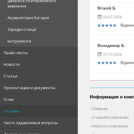
Джерела безперебійного
живлення
Віталій Б.
03.07.2026
Акумуляторні батареї
Відмін
Зарядні станції
Інструменти
Володимир Б.
Прайс-листы
01.07.2026
Відмін
Новости
Статьи
Презентации и документы
Информация о ком
О нас
Главная
Отзывы
О нашей компании
Часто задаваемые вопросы
Новости компании