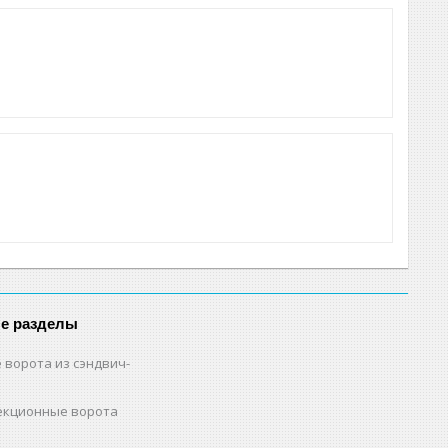
е разделы
 ворота из сэндвич-
екционные ворота