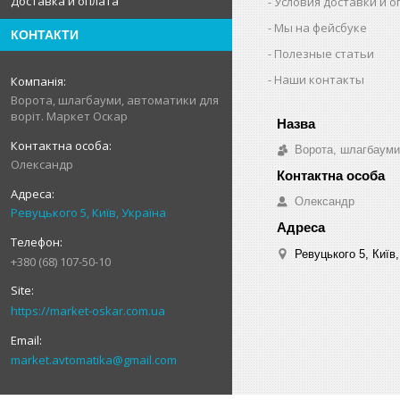
Доставка и оплата
Условия доставки и 
Мы на фейсбуке
КОНТАКТИ
Полезные статьи
Наши контакты
Ворота, шлагбауми, автоматики для
воріт. Маркет Оскар
Ворота, шлагбауми
Олександр
Олександр
Ревуцького 5, Київ, Україна
Ревуцького 5, Київ,
+380 (68) 107-50-10
https://market-oskar.com.ua
market.avtomatika@gmail.com