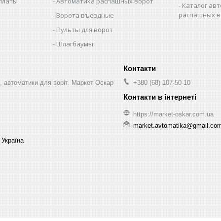
оплаты
Автоматика распашных ворот
Каталог авт
распашных в
Ворота въездные
Пульты для ворот
Шлагбаумы
, автоматики для воріт. Маркет Оскар
+380 (68) 107-50-10
https://market-oskar.com.ua
market.avtomatika@gmail.co
 Україна