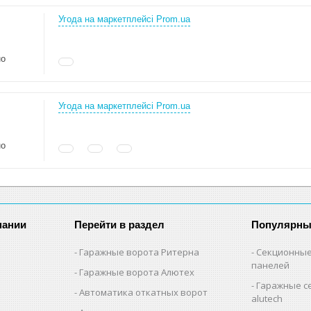
Угода на маркетплейсі Prom.ua
но
Угода на маркетплейсі Prom.ua
но
пании
Перейти в раздел
Популярны
Гаражные ворота Ритерна
Секционные
панелей
Гаражные ворота Алютех
Гаражные с
Автоматика откатных ворот
alutech