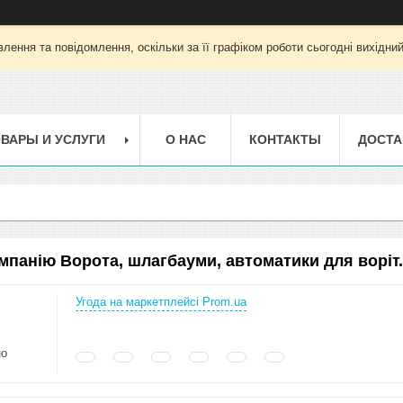
лення та повідомлення, оскільки за її графіком роботи сьогодні вихідни
ВАРЫ И УСЛУГИ
О НАС
КОНТАКТЫ
ДОСТА
омпанію Ворота, шлагбауми, автоматики для воріт
Угода на маркетплейсі Prom.ua
но