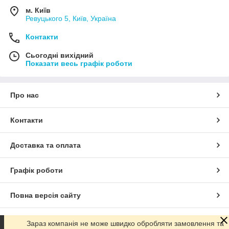
м. Київ
Ревуцького 5, Київ, Україна
Контакти
Сьогодні вихідний
Показати весь графік роботи
Про нас
Контакти
Доставка та оплата
Графік роботи
Повна версія сайту
Сайт створено на маркетплейсі
Prom.ua
Зараз компанія не може швидко обробляти замовлення та