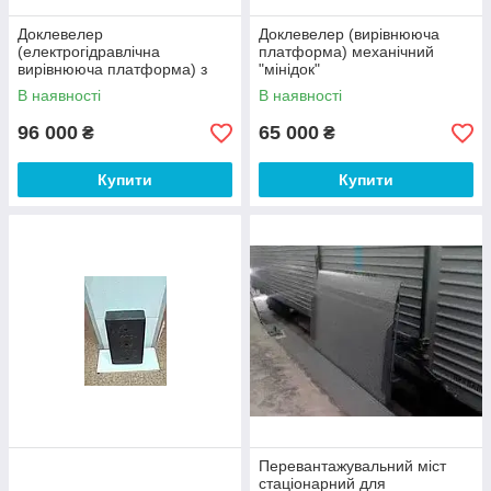
Доклевелер
Доклевелер (вирівнююча
(електрогідравлічна
платформа) механічний
вирівнююча платформа) з
"мінідок"
поворотною апареллю
В наявності
В наявності
96 000
65 000
₴
₴
Купити
Купити
Перевантажувальний міст
стаціонарний для