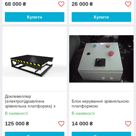
68 000
26 000
₴
₴
Купити
Купити
Доклевеллер
(електрогідравлічна
Блок керування зрівняльною
зрівняльна платформа) з
платформою
висувною апареллю
В наявності
В наявності
125 000
14 000
₴
₴