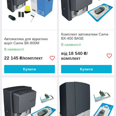
автоматика для важких
відкатних воріт вагою до
600 кг, шириною проїзду
до шести метрів і
невисокою
інтенсивністю. Гарантія 2
роки. Одним з головних
Комплект автоматики Came
плюсів автоматики для
BX-400 BASE
Автоматика для відкатних
воріт Nice ROX 600 є її
воріт Came ВХ-800М
В наявності
доступна вартість, а так
В наявності
само можливість
18 540
від
₴/
оснащення не
22 145
₴/комплект
комплект
оригінальними
аксесуарами від інших
Купити
Купити
виробників, ще більш
дешевими.
Плавна робота якісних приводів
1
3
Сучасна конструкція
Системи