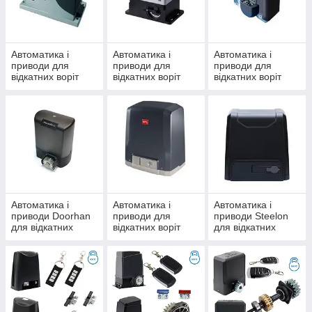
Безпечна і
надміцна
автоматизація
Автоматика і
Автоматика і
Автоматика і
Nice, Came,
приводи для
приводи для
приводи для
Faac, BFT,
відкатних воріт
відкатних воріт
відкатних воріт
AnMotors,
Nice
Faac
Came
Doorhan, Gant за
вигідною
вартості.
Гарантійне
сервісне
обслуговування!
У каталог
Автоматика і
Автоматика і
Автоматика і
приводи Doorhan
приводи для
приводи Steelon
для відкатних
відкатних воріт
для відкатних
Автоматика і приводи Doorhan, Саме,
воріт
BFT
воріт
Nice, Faac
Приводи для відкатних
воріт Doorhan
Sliding-