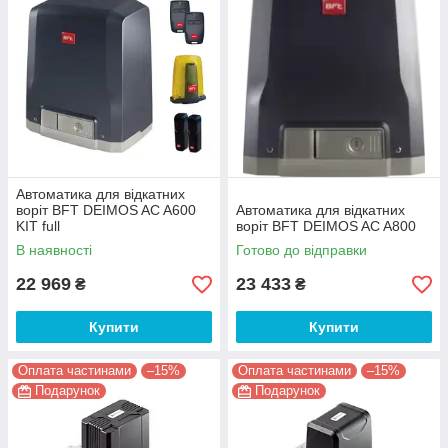
Автоматика для відкатних
воріт BFT DEIMOS AC A600
Автоматика для відкатних
KIT full
воріт BFT DEIMOS AC A800
В наявності
Готово до відправки
22 969
23 433
₴
₴
Купити
Купити
Оплата частинами
–15%
Оплата частинами
–15%
Подарунок
Подарунок