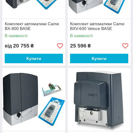
приводу для воріт
автоматики
передбачає швидкий
для воріт
монтаж
мають
мінімальні
Комплект автоматики Came
Комплект автоматики Came
розміри
BX-800 BASE
BXV-600 Veloce BASE
В наявності
В наявності
2
4
Можливість
Весь товар
20 755
25 596
від
₴
₴
має
установки
своїми
офіційну
руками завдяки
гарантію
Купити
Купити
повній
інструкції по
підключенню
Сучасні технології для ваших воріт
Системи автоматики від світових брендів
Nice, Came, Faac, BFT, AnMotors,
Doorhan, Gant.