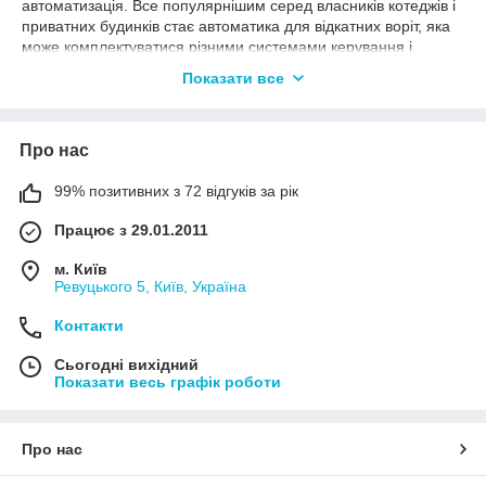
автоматизація. Все популярнішим серед власників котеджів і
приватних будинків стає автоматика для відкатних воріт, яка
може комплектуватися різними системами керування і
доступу.
Показати все
Автоматика дозволяє вирішити ряд завдань:
1)
Вона збільшить термін експлуатації фурнітури і
воріт в цілому. Адже полотно воріт буде рухатись рівномірно і
Про нас
плавно.
99% позитивних з 72 відгуків за рік
2)
Забезпечить безпеку на присадибній ділянці.
3)
Значно збільшить зручність під час експлуатації.
Працює з 29.01.2011
Не буде потрібно виходити з машини, щоб відкрити ворота,
досить натиснути кнопку на пульті.
м. Київ
Ревуцького 5, Київ, Україна
Переваги автоматизованих воріт
Контакти
Відкатні ворота користуються популярністю у багатьох людей
в Україні, а автоматика робить їх дуже зручними і
Сьогодні вихідний
функціональними. Ось головні переваги автоматизації:
Показати весь графік роботи
- програмування різних режимів роботи;
- можливість віддалено управляти воротами;
Про нас
- стійкість перед негативним впливом ззовні (дощем, снігом,
градом, вітром);