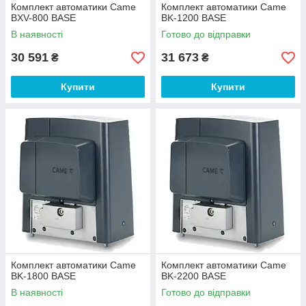
Відрізняються швидкістю відкривання
Комплект автоматики Came
Комплект автоматики Came
стулок в залежності від призначення.
BXV-800 BASE
BK-1200 BASE
В наявності
Готово до відправки
Легкість монтажу приводу завдяки
30 591
31 673
₴
₴
наявності поворотної плати управління.
Купити
Купити
Різні режими роботи відображаються на
дисплеї і прості в програмуванні.
В комплект поставки відкатної автоматики
входить інструкція з монтажу та
підключення російською мовою.
У моделях використовується автоматичне
визначення перешкод.
Комплект автоматики Came
Комплект автоматики Came
BK-1800 BASE
BK-2200 BASE
В наявності
Готово до відправки