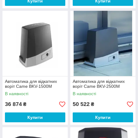
Купити
Купити
воріт і телефонуйте прямо зараз
до нас за телефоном
066-207-
32-23, 063-601-01-10, 068-846-
72-93
!
Автоматика для відкатних
Автоматика для відкатних
воріт Came ВKV-1500M
воріт Came ВKV-2500M
В наявності
В наявності
36 874
50 522
₴
₴
Купити
Купити