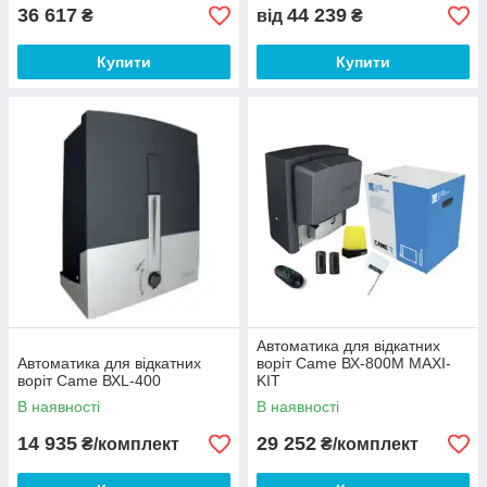
Застосовується для воріт вагою від 400 кг
36 617
44 239
₴
від
₴
до 3 500 кг, з шириною проїзду до 12
метрів.
Купити
Купити
У каталозі представлена велика
різноманітність систем автоматики
широкої цінової категорії.
Подивитися автоматику
Каталог автоматики для воріт
Автоматика для відкатних
Відчуйте всі переваги автоматики
Автоматика для відкатних
воріт Came ВХ-800М MAXI-
воріт Came ВХL-400
KIT
для воріт від світових виробників
Doorhan, Саме, Nice, Faac.
В наявності
В наявності
Вибирайте з нижче
14 935
29 252
₴/комплект
₴/комплект
представленого каталогу
автоматики для воріт
підходящий привід для відкатних