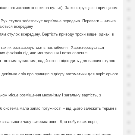
ісля натискання кнопки на пульті). За конструкцією і принципом
. Рух стулок забезпечує черв'ячна передача. Переваги – низька
иваються всередину
ттям стулок всередину. Вартість приводу трохи вище, однак, в
, так як розташовується в поглибленні. Характеризується
их фахівців під час монтування і встановлення.
 тяговим зусиллям, надійністю і підходить для важких стулок.
декілька слів про принцип підбору автоматики для воріт орного
акож місце розміщення механізму і загальну вартість, з
б система мала запас потужності – від цього залежить термін її
о загального часу використання. Для побутових воріт,
 великих за розміром воріт, так як при сильному вітрі може