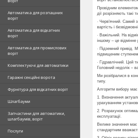
воріт
Провідним елементом 
Автоматика для розпашних
дії розрізняють такі т
воріт
· Черв'ячний. Самий 
вартість і безвідмов
Автоматика для відкатних
· Важільний. На відм
воріт
іншому – це відмінне 
Автоматика для промислових
· Підземний привід. 
воріт
підвищеним ступенем 
· Гідравлічний. Цей 
Комплектуючі для автоматики
Головний недолік – ва
Ми розібралися в кон
Гаражні секційні ворота
типу.
Фурнітура для відкатних воріт
Алгоритм вибору має 
1. Визначення актуаль
Шлагбауми
урахуванням установк
2. Розрахунок оптима
Запчастини для автоматики,
експлуатації.
шлагбаумів, воріт
Велике значення має 
стандартним вважаєть
Послуги
3. Облік впливу вітр