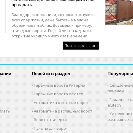
прогадать
Благодаря инновациям, которые коснулись
всех сфер жизни, даже бытовые мелочи
обрели новый облик. Возьмем, к примеру,
въездные ворота. Еще 10 лет назад на их
открытие уходило много сил и времени.
Повна версія статті
пании
Перейти в раздел
Популярны
Гаражные ворота Ритерна
Секционные
панелей
Гаражные ворота Алютех
Гаражные с
Автоматика откатных ворот
alutech
оплаты
Автоматика распашных ворот
Каталог авт
распашных в
Ворота въездные
Пульты для ворот