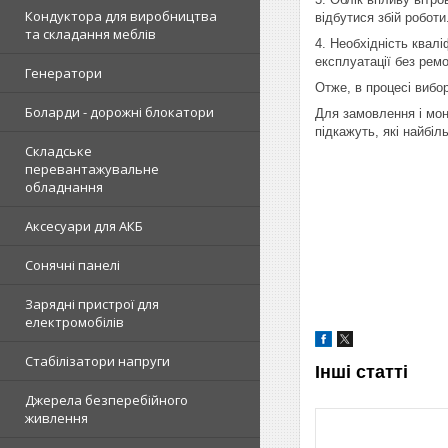
Кондуктора для виробництва
відбутися збій робот
та складання меблів
4. Необхідність квал
експлуатації без ремо
Генератори
Отже, в процесі вибор
Боларди - дорожні блокатори
Для замовлення і мон
підкажуть, які найбіл
Складське
перевантажувальне
обладнання
Аксесуари для АКБ
Сонячні панелі
Зарядні пристрої для
електромобілів
Стабілізатори напруги
Інші статті
Джерела безперебійного
живлення