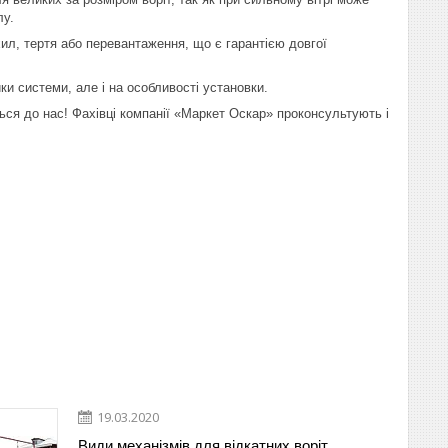
лу.
ил, тертя або перевантаження, що є гарантією довгої
ки системи, але і на особливості установки.
ься до нас! Фахівці компанії «Маркет Оскар» проконсультують і
19.03.2020
Види механізмів для відкатних воріт