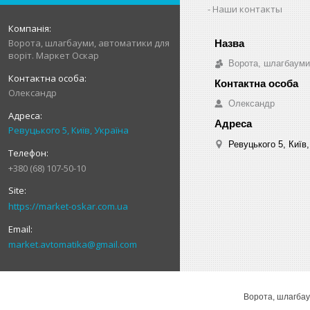
Наши контакты
Ворота, шлагбауми, автоматики для
воріт. Маркет Оскар
Ворота, шлагбауми
Олександр
Олександр
Ревуцького 5, Київ, Україна
Ревуцького 5, Київ,
+380 (68) 107-50-10
https://market-oskar.com.ua
market.avtomatika@gmail.com