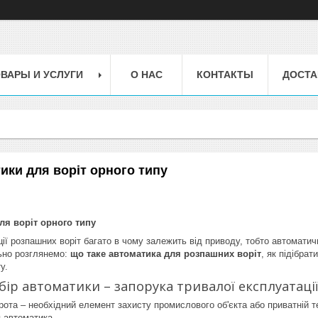
ВАРЫ И УСЛУГИ
О НАС
КОНТАКТЫ
ДОСТА
ики для воріт орного типу
ля воріт орного типу
ії розпашних воріт багато в чому залежить від приводу, тобто автоматичн
ьно розглянемо:
що таке автоматика для розпашних воріт
, як підібрат
у.
ір автоматики – запорука тривалої експлуатації
ворота – необхідний елемент захисту промислового об'єкта або приватній 
 автоматика.