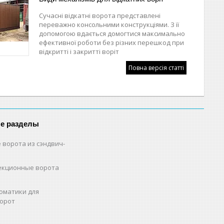
Сучасні відкатні ворота представлені
переважно консольними конструкціями. З її
допомогою вдається домогтися максимально
ефективної роботи без різних перешкод при
відкритті і закритті воріт
Повна версія статті
е разделы
 ворота из сэндвич-
екционные ворота
оматики для
орот