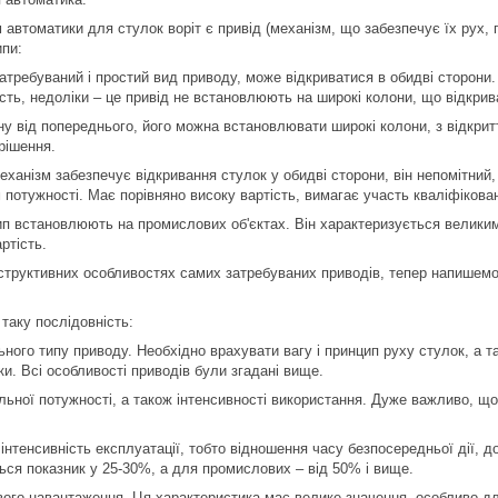
автоматики для стулок воріт є привід (механізм, що забезпечує їх рух, п
ипи:
затребуваний і простий вид приводу, може відкриватися в обидві сторони
ність, недоліки – це привід не встановлюють на широкі колони, що відкр
іну від попереднього, його можна встановлювати широкі колони, з відкри
рішення.
Механізм забезпечує відкривання стулок у обидві сторони, він непомітний
потужності. Має порівняно високу вартість, вимагає участь кваліфікован
тип встановлюють на промислових об'єктах. Він характеризується великим
ртість.
структивних особливостях самих затребуваних приводів, тепер напишемо 
таку послідовність:
ного типу приводу. Необхідно врахувати вагу і принцип руху стулок, а т
и. Всі особливості приводів були згадані вище.
льної потужності, а також інтенсивності використання. Дуже важливо, що
інтенсивність експлуатації, тобто відношення часу безпосередньої дії, д
ся показник у 25-30%, а для промислових – від 50% і вище.
ового навантаження. Ця характеристика має велике значення, особливо для