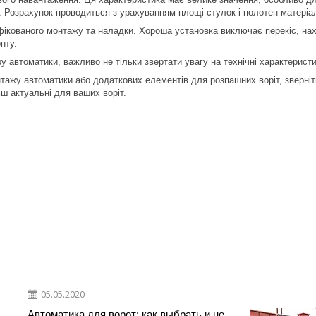
и. Розрахунок проводиться з урахуванням площі стулок і полотен матеріа
іфікованого монтажу та наладки. Хороша установка виключає перекіс, нах
нту.
у автоматики, важливо не тільки звертати увагу на технічні характеристи
тажу автоматики або додаткових елементів для розпашних воріт, зверніт
ьш актуальні для ваших воріт.
05.05.2020
Автоматика для ворот: как выбрать и не