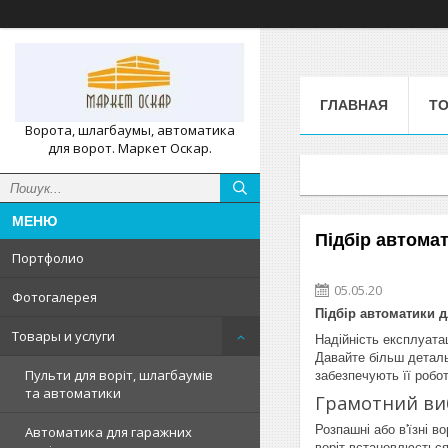
ГЛАВНАЯ
ТО
Ворота, шлагбаумы, автоматика
для ворот. Маркет Оскар.
Підбір автомат
Портфолио
05.05.20
Фотогалерея
Підбір автоматики д
Товары и услуги
Надійність експлуатац
Давайте більш детал
Пульти для воріт, шлагбаумів
забезпечують її робот
та автоматики
Грамотний виб
Розпашні або в'їзні 
Автоматика для гаражних
воріт встановлюється