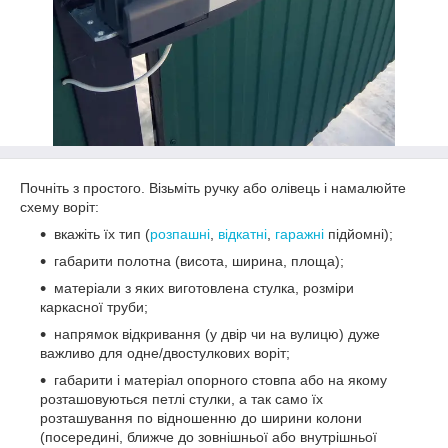
Почніть з простого. Візьміть ручку або олівець і намалюйте
схему воріт:
вкажіть їх тип (
розпашні
,
відкатні
,
гаражні
підйомні);
габарити полотна (висота, ширина, площа);
матеріали з яких виготовлена стулка, розміри
каркасної труби;
напрямок відкривання (у двір чи на вулицю) дуже
важливо для одне/двостулкових воріт;
габарити і матеріал опорного стовпа або на якому
розташовуються петлі стулки, а так само їх
розташування по відношенню до ширини колони
(посередині, ближче до зовнішньої або внутрішньої