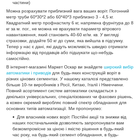
частини)
Можна розрахувати приблизний вага ваших воріт. Погонний
метр труби 60*30*2 або 60*40*3 приблизно 3 - 4,5 кг.
Квадратний метр профнастилу 6 кг, напрямна фурнітура до 8
кг за м. пог., не можна не врахувати параметр вітрового
навантаження, який становить 40-60 кг/м. кв. У вигляді
страховки, додайте 50 кг до суми, яка вийшла в підсумку.
Тепер у нас є дані, які дадуть можливість швидко отримати
інформацію від продавців або підшукати що-небудь
самостійно.
В інтернет-магазині Маркет Оскар ви знайдете
широкий вибір
автоматики і приводів
для будь-яких конструкцій воріт в
різних цінових сегментах. У нашому каталозі представлено
більше 10-ти виробників з Росії, Китаю, Італії і Німеччини.
Повний асортимент систем автоматики складається з
декількох універсальних, спеціалізованих чи фахових рішень,
а кожен окремий виробляє повний спектр обладнання для
основних типів автоматизації. Ми пропонуємо:
Для власників нових воріт. Постійні акції та знижки від
наших постачальників дозволяють запропонувати вам
безкомпромісне за ціною і якістю рішення в будь-який
час року, на будь-який сегмент обладнання, в будь-