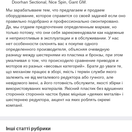
Doorhan Sectional, Nice Spin, Gant GM.
Мы зарабатываем тем, что предлагаем и продаем
оборудование, которое справится со своей задачей если оно
правильно подобрано и профессионально смонтировано.
Да, мы отдаем предпочтение определенным маркам, но
только потому, что они себя зарекомендовали как надежные
и неприхотливые в эксплуатации и в обслуживании. У нас
нет особенности склонять вас к покупке одного
определенного производителя, объясняя очевидную
разницу между шестернями из пластика и бронзы, при этом
умалчивая о том, что происходило сравнение приводов и
моторов из разных «весовых категорий». Брати до уваги те,
що механізм працює в зборі, якість і термін служби якого
залежить не від металевого редуктора або гучного, але
невідомого імені, а його готовність обслужити, якості збірки і
використовуваних матеріалів. Якісний пластик без вдушених
сторонніх сторонніх часток буває міцніше «деяких металів» і
шестернею редуктора, акцент на яких роблять окремі
компанії.
Інші статті рубрики