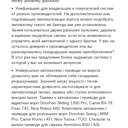
якому ціновому діапазоні.
Унификацию для владельцев и покупателей систем
от разных производителей. На дополнительные или
подлежащие автоматизации ворота можно подобрать
автоматику такого же бренда как уже установлена.
Зачем пользоваться двумя разными пультами, держать
в кармане неудобные связки, если есть возможность
управлять всей автоматикой с одного брелка. У вас не
осталось доверия к производителю или вы
разочаровались предыдущим вашим приобретением?
В этот раз мы предложим более надежную систему с
которой у вас не возникнет вопросов.
Універсальні автоматика і приводи на ворота
дозволять вам не обтяжувати себе складними
розрахунками. Значний запас міцності і тягові
характеристики дозволять застосовувати їх для
автоматизації легких, важких або стулок інтенсивного
використання. Такими є автоматика і приводи для
відкатних воріт Doorhan Sliding 1300 Pro, Came BX-78,
Faac 741, Nice Robus 600. Комплекти автоматики і
приводів для розпашних воріт Doorhan Swing і ARM
Pro, Came Krono і ATI, Nice Toona і TOO. Стельові та
вальні приводи для гаража Anmotors ASG і ASI,