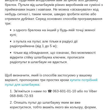
вибрати будь-який вподобаний вам за ціною або дизайну
брелок. Пульти від шлагбаумів різних виробників не сумісні з
приймачами інших і навпаки. Не можна «зісканувати» код
небудь сигнал і, таким чином, швидко зробити копію або
отримати дублікат. Серед основних способів програмування
три:
з одного брелока на інший у будь-якій точці земної
кулі;
з пульта на пульт, але тільки в радіусі дії
радіоприймача (від 1 до 5 м);
тільки від обладнання, що означає, без можливості
відкрити стійку шлагбаума ключем, прописати
радіопульт в шлагбаум не вдасться.
Щоб визначити, який із способів застосуємо у вашому
варіанті, пропонуємо три простих кроки
купити потрібний
пульт для шлагбаума
:
Зв'яжіться з нами по ☎ 063-601-01-10 або по Viber
068-846-72-93
Опишіть пульт до шлагбауму яким ви вже
користуєтеся, тобто вкажіть якого він кольору, форми,