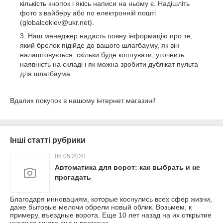
кількість кнопок і якісь написи на ньому є. Надішліть
фото з вайберу або по електронній пошті
(globalcokiev@ukr.net).
Наш менеджер надасть повну інформацію про те,
який брелок підійде до вашого шлагбауму, як він
налаштовується, скільки буде коштувати, уточнить
наявність на складі і як можна зробити дублікат пульта
для шлагбаума.
Вдалих покупок в нашому інтернет магазині!
Інші статті рубрики
05.05.2020
Автоматика для ворот: как выбрать и не
прогадать
Благодаря инновациям, которые коснулись всех сфер жизни,
даже бытовые мелочи обрели новый облик. Возьмем, к
примеру, въездные ворота. Еще 10 лет назад на их открытие