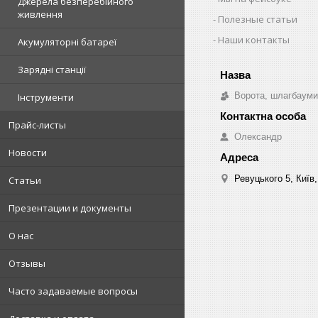
Джерела безперебійного
живлення
Полезные статьи
Наши контакты
Акумуляторні батареї
Зарядні станції
Ворота, шлагбауми
Інструменти
Прайс-листы
Олександр
Новости
Ревуцького 5, Київ,
Статьи
Презентации и документы
О нас
Отзывы
Часто задаваемые вопросы