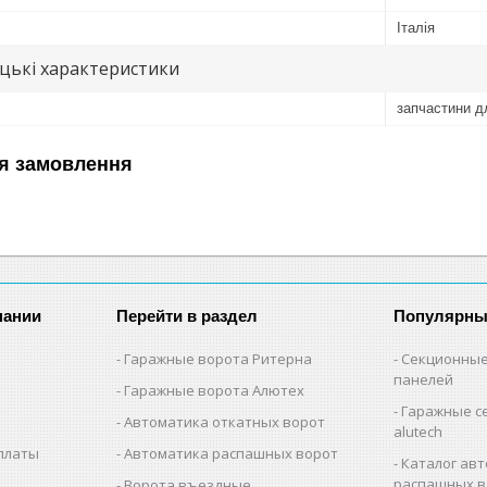
Італія
цькі характеристики
запчастини д
я замовлення
пании
Перейти в раздел
Популярны
Гаражные ворота Ритерна
Секционные
панелей
Гаражные ворота Алютех
Гаражные с
Автоматика откатных ворот
alutech
оплаты
Автоматика распашных ворот
Каталог авт
распашных в
Ворота въездные