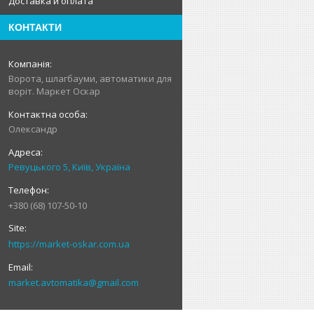
Доставка и оплата
КОНТАКТИ
Ворота, шлагбауми, автоматики для
воріт. Маркет Оскар
Олександр
Ревуцького 5, Київ, Україна
+380 (68) 107-50-10
https://market-oskar.com.ua
market.avtomatika@gmail.com