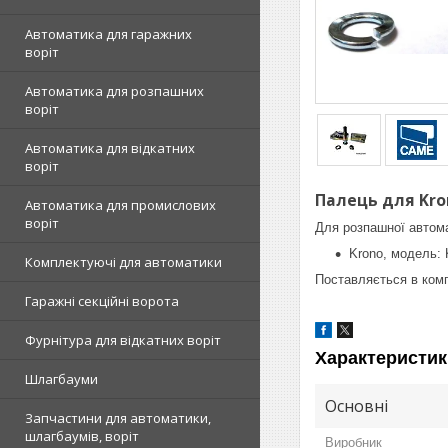
Автоматика для гаражних
воріт
Автоматика для розпашних
воріт
Автоматика для відкатних
воріт
Палець для Kro
Автоматика для промислових
воріт
Для розпашної автом
Krono, модель: 
Комплектуючі для автоматики
Поставляється в комп
Гаражні секційні ворота
Фурнітура для відкатних воріт
Характеристик
Шлагбауми
Основні
Запчастини для автоматики,
шлагбаумів, воріт
Виробник