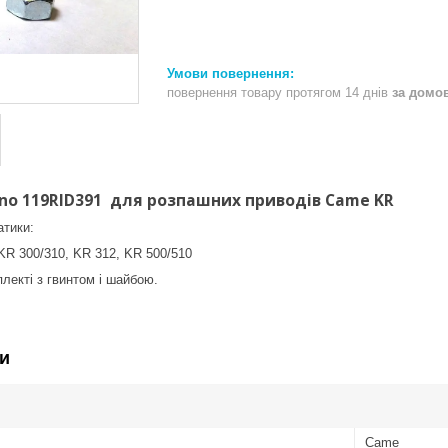
повернення товару протягом 14 днів
за домо
no 119RID391 для розпашних приводів Came KR
атики:
KR 300/310, KR 312, KR 500/510
лекті з гвинтом і шайбою.
и
Came