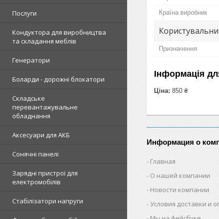
Країна виробник
Послуги
Користувальни
Кондуктора для виробництва
та складання меблів
Призначення
Генератори
Інформація дл
Боларди - дорожні блокатори
Ціна:
850 ₴
Складське
перевантажувальне
обладнання
Аксесуари для АКБ
Информация о ком
Сонячні панелі
Главная
Зарядні пристрої для
О нашей компании
електромобілів
Новости компании
Стабілізатори напруги
Условия доставки и 
Мы на фейсбуке