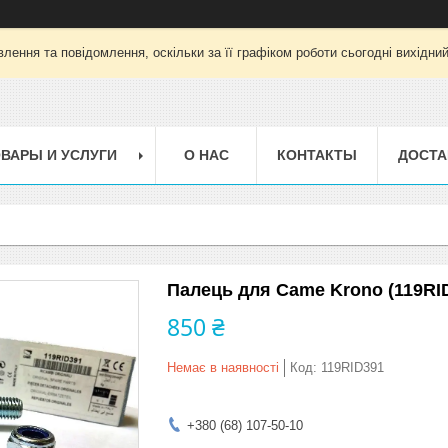
лення та повідомлення, оскільки за її графіком роботи сьогодні вихідни
ВАРЫ И УСЛУГИ
О НАС
КОНТАКТЫ
ДОСТА
Палець для Came Krono (119RI
850 ₴
Немає в наявності
Код:
119RID391
+380 (68) 107-50-10