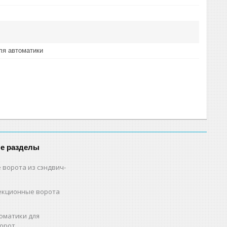
ля автоматики
е разделы
 ворота из сэндвич-
екционные ворота
оматики для
орот