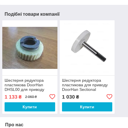
Подібні товари компанії
Шестерня редуктора
Шестерня редуктора
пластикова DoorHan
пластикова для приводу
DHSL00 для приводу
DoorHan Sectional
Sliding-800
500/Sectional 750/Sectional
1 133
1 030
₴
₴
2 060 ₴
800
Купити
Купити
Про нас