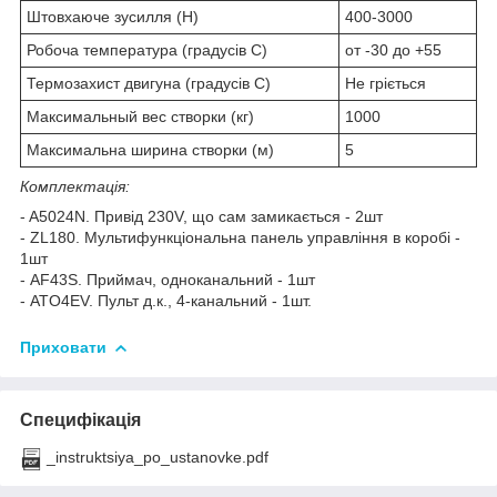
Штовхаюче зусилля (Н)
400-3000
Робоча температура (градусів С)
от -30 до +55
Термозахист двигуна (градусів С)
Не гріється
Максимальный вес створки (кг)
1000
Максимальна ширина створки (м)
5
Комплектація:
- A5024N. Привід 230V, що сам замикається - 2шт
- ZL180. Мультифункціональна панель управління в коробі -
1шт
- AF43S. Приймач, одноканальний - 1шт
- ATO4EV. Пульт д.к., 4-канальний - 1шт.
Приховати
Специфікація
_instruktsiya_po_ustanovke.pdf