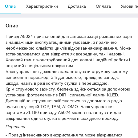
Опис
Характеристики
Доставка
Оплата
Умови п
Опис
Привід А5024 призначений для автоматизації розпашних воріт
з найважчими експлуатаційними умовами, з практично
необмеженою кількістю циклів відкривання-закривання. Може
встановлюватися для відкриття як всередину, так і назовні.
Ходовий гвинт зконструйований для довгої і надійної роботи і
покритий спеціальним покриттям.
Блок управління дозволяє налаштовувати струмову систему
виявлення перешкод. З її допомогою, привід не заподіє
шкоди, навіть в разі контакту стулки з перешкодою.
Крім струмового захисту, безпека здійснюється за допомогою
установки фотоелементів DIR і сигнальної лампи KLED.
Дистанційне керування здійснюється за допомогою радіо
пультів д.у. серій TOP, TAM, ATOMO. Блок управління
воротами ZL180 приводу A5024 можна налаштувати для
відкривання однієї стулки в режимі пішохідного проходу.
Переваги:
- Привід інтенсивного використання та може відкриватися