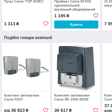
Пульт Came TOP 434EV
Приймач Came AF43S
ZL18
одноканальний,
керу
внутрішній вбудовуваний
1 185
₴
1 313
7 9
₴
Купити
Подібні товари компанії
Комплект автоматики
Комплект автоматики
Комп
Came FAST
Came BK-1800 BASE
Cam
37 
36 823
36 617
від
₴
₴
ком