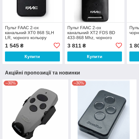
Пульт FAAC 2-ох
Пульт FAAC 2-ох
Пуль
канальний XT0 868 SLH
канальний XT2 FDS BD
чор
LR, чорного кольору
433-868 Mhz, чорного
кольору
1 545
3 811
1 8
₴
₴
Купити
Купити
Акційні пропозиції та новинки
–30%
–30%