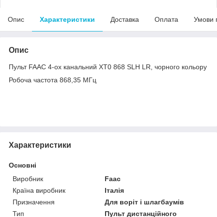
Опис
Характеристики
Доставка
Оплата
Умови 
Опис
Пульт FAAC 4-ох канальний XT0 868 SLH LR, чорного кольору
Робоча частота 868,35 МГц
Характеристики
Основні
Виробник
Faac
Країна виробник
Італія
Призначення
Для воріт і шлагбаумів
Тип
Пульт дистанційного