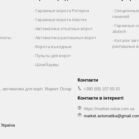
Гаражные ворота Ритерна
Секционные
панелей
Гаражные ворота Алютех
Гаражные с
Автоматика откатных ворот
alutech
оплаты
Автоматика распашных ворот
Каталог авт
распашных в
Ворота въездные
Пульты для ворот
Шлагбаумы
, автоматики для воріт. Маркет Оскар
+380 (68) 107-50-10
https://market-oskar.com.ua
market.avtomatika@gmail.co
 Україна