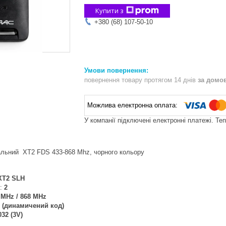
Купити з
+380 (68) 107-50-10
повернення товару протягом 14 днів
за домо
У компанії підключені електронні платежі. Те
альний XT2 FDS 433-868 Mhz, чорного кольору
XT2 SLH
к:
2
 MHz / 868 MHz
 (динамичений код)
32 (3V)