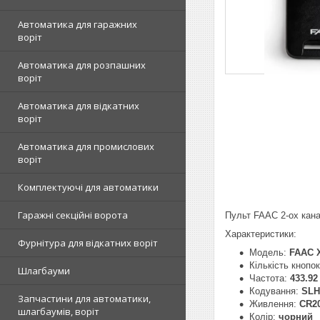
Автоматика для гаражних
воріт
Автоматика для розпашних
воріт
Автоматика для відкатних
воріт
Автоматика для промислових
воріт
Комплектуючі для автоматики
Гаражні секційні ворота
Пульт FAAC 2-ох кан
Характеристики:
Фурнітура для відкатних воріт
Модель:
FAAC 
Кількість кнопо
Шлагбауми
Частота:
433.92
Кодування:
SLH
Запчастини для автоматики,
Живлення:
CR20
шлагбаумів, воріт
Колір:
чорний