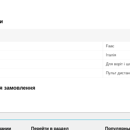
и
Faac
Італія
Для воріт і ш
Пульт дистан
я замовлення
пании
Перейти в раздел
Популярны