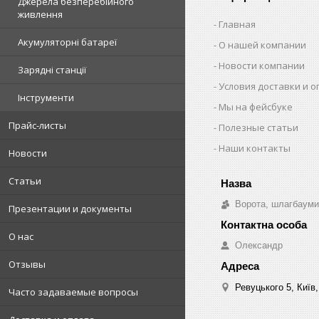
Джерела безперебійного
живлення
Главная
Акумуляторні батареї
О нашей компании
Новости компании
Зарядні станції
Условия доставки и 
Інструменти
Мы на фейсбуке
Прайс-листы
Полезные статьи
Наши контакты
Новости
Статьи
Ворота, шлагбауми
Презентации и документы
О нас
Олександр
Отзывы
Ревуцького 5, Київ,
Часто задаваемые вопросы