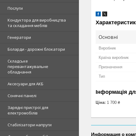
Послуги
Кондуктора для виробництва
Характеристик
та складання меблів
Основні
Генератори
Виробник
Боларди - дорожні блокатори
Країна виробник
Складське
перевантажувальне
Призначення
обладнання
Тип
Аксесуари для АКБ
Інформація дл
Сонячні панелі
Ціна:
1 700 ₴
Зарядні пристрої для
електромобілів
Стабілізатори напруги
Информация о ком