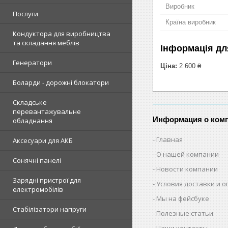
Виробник
Послуги
Країна виробник
Кондуктора для виробництва
та складання меблів
Інформація дл
Генератори
Ціна:
2 600 ₴
Боларди - дорожні блокатори
Складське
перевантажувальне
Информация о ком
обладнання
Главная
Аксесуари для АКБ
О нашей компании
Сонячні панелі
Новости компании
Зарядні пристрої для
Условия доставки и 
електромобілів
Мы на фейсбуке
Стабілізатори напруги
Полезные статьи
Наши контакты