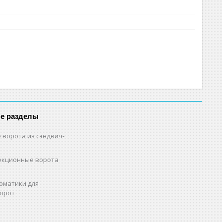
е разделы
 ворота из сэндвич-
екционные ворота
оматики для
орот