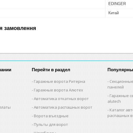
EDINGER
Китай
я замовлення
пании
Перейти в раздел
Популярны
Гаражные ворота Ритерна
Секционные
панелей
Гаражные ворота Алютех
Гаражные с
Автоматика откатных ворот
alutech
оплаты
Автоматика распашных ворот
Каталог авт
распашных в
Ворота въездные
Пульты для ворот
Шлагбаумы