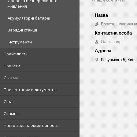
Джерела безперебійного
живлення
Акумуляторні батареї
Ворота, шлагбауми
Зарядні станції
Інструменти
Олександр
Прайс-листы
Ревуцького 5, Київ,
Новости
Статьи
Презентации и документы
О нас
Отзывы
Часто задаваемые вопросы