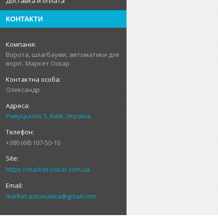
Доставка и оплата
КОНТАКТИ
Ворота, шлагбауми, автоматики для
воріт. Маркет Оскар
Олександр
Ревуцького 5, Київ, Україна
+380 (68) 107-50-10
https://market-oskar.com.ua
market.avtomatika@gmail.com