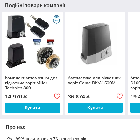
Подібні товари компанії
Комплект автоматики для
Автоматика для відкатних
Авт
відкатних воріт Miller
воріт Came ВKV-1500M
D100
Technics 800
ворі
14 970
36 874
19 
₴
₴
Купити
Купити
Про нас
99% позитивних з 73 відгуків за рік