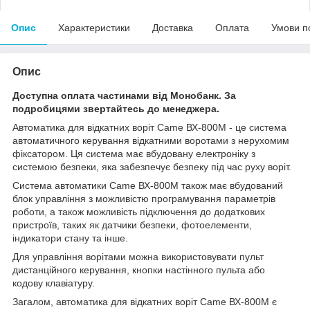
Опис
Характеристики
Доставка
Оплата
Умови п
Опис
Доступна оплата частинами від Монобанк. За
подробицями звертайтесь до менеджера.
Автоматика для відкатних воріт Came ВХ-800М - це система
автоматичного керування відкатними воротами з нерухомим
фіксатором. Ця система має вбудовану електроніку з
системою безпеки, яка забезпечує безпеку під час руху воріт.
Система автоматики Came ВХ-800М також має вбудований
блок управління з можливістю програмування параметрів
роботи, а також можливість підключення до додаткових
пристроїв, таких як датчики безпеки, фотоелементи,
індикатори стану та інше.
Для управління ворітами можна використовувати пульт
дистанційного керування, кнопки настінного пульта або
кодову клавіатуру.
Загалом, автоматика для відкатних воріт Came ВХ-800М є