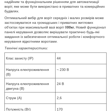
надійним та функціональним рішенням для автоматизації
воріт, яке може бути використано в приватних та комерційних
будівлях.
Оптимальний вибір для воріт середніх і малих розмірів може
застосовуватися на громадських і приватних житлових
об'єктах при максимальній вазі воріт 8
00кг.
Новий функціонал
панелі керування дозволяє вирішувати практично будь-які
завдання із забезпечення оптимальної роботи і комфортного
керування відкотними воротами.
Технічні характеристики:
Клас захисту (IP)
44
Напруга електроживлення
~ 230 В
(В)
Напруга електроживлення
24 В
двигуна (В)
Струм (А)
2,6
Потужність (Вт)
170