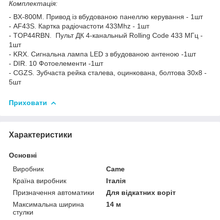
Комплектація:
- ВX-800М. Привод із вбудованою панеллю керування - 1шт
- AF43S. Картка радіочастоти 433Mhz - 1шт
- TOP44RBN. Пульт ДК 4-канальный Rolling Code 433 MГц -
1шт
- KRX. Сигнальна лампа LED з вбудованою антеною -1шт
- DIR. 10 Фотоелементи -1шт
- CGZS. Зубчаста рейка сталева, оцинкована, болтова 30х8 -
5шт
Приховати
Характеристики
Основні
Виробник
Came
Країна виробник
Італія
Призначення автоматики
Для відкатних воріт
Максимальна ширина
14 м
стулки