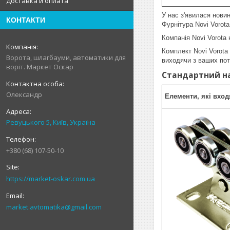
Доставка и оплата
У нас з'явилася нови
КОНТАКТИ
Фурнітура Novi Vorot
Компанія Novi Vorota
Комплект Novi Vorota
Ворота, шлагбауми, автоматики для
виходячи з ваших потр
воріт. Маркет Оскар
Стандартний на
Олександр
Елементи, які вход
Ревуцького 5, Київ, Україна
+380 (68) 107-50-10
https://market-oskar.com.ua
market.avtomatika@gmail.com