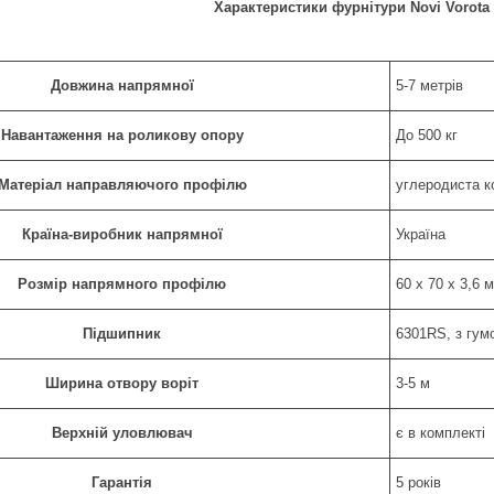
Характеристики фурнітури Novi
Vorota
Довжина напрямної
5-7 метрів
Навантаження на роликову опору
До 500 кг
Матеріал направляючого профілю
углеродиста к
Країна-виробник напрямної
Україна
Розмір напрямного профілю
60 х 70 х 3,6 
Підшипник
6301RS, з гу
Ширина отвору воріт
3-5 м
Верхній уловлювач
є в комплекті
Гарантія
5 років