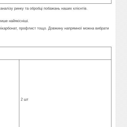
аналізу ринку та обробці побажань наших клієнтів.
ише найякісніші.
олікарбонат, профлист тощо. Довжину напрямної можна вибрати
2 шт