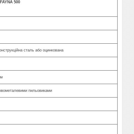
FAYNA
500
онструкційна сталь або оцинкована
мм
мовометалевими пильовиками