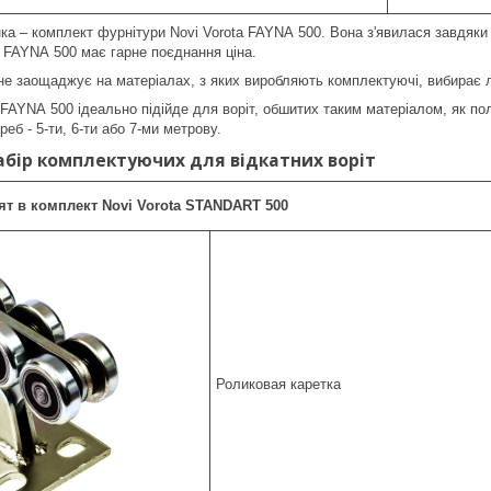
нка – комплект фурнітури Novi Vorota FAYNA 500. Вона з'явилася завдяки 
a FAYNA 500 має гарне поєднання ціна.
 не заощаджує на матеріалах, з яких виробляють комплектуючі, вибирає л
 FAYNA 500 ідеально підійде для воріт, обшитих таким матеріалом, як п
еб - 5-ти, 6-ти або 7-ми метрову.
бір комплектуючих для відкатних воріт
ят в комплект Novi Vorota STANDART 500
Роликовая каретка