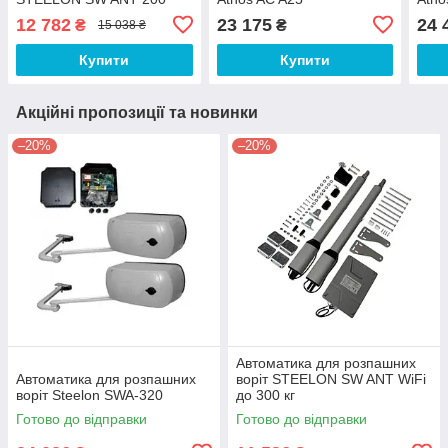
Silver
12 782
23 175
24 
₴
₴
15 038 ₴
Купити
Купити
Акційні пропозиції та новинки
–20%
–20%
Автоматика для розпашних
Автоматика для розпашних
воріт STEELON SW ANT WiFi
воріт Steelon SWA-320
до 300 кг
Готово до відправки
Готово до відправки