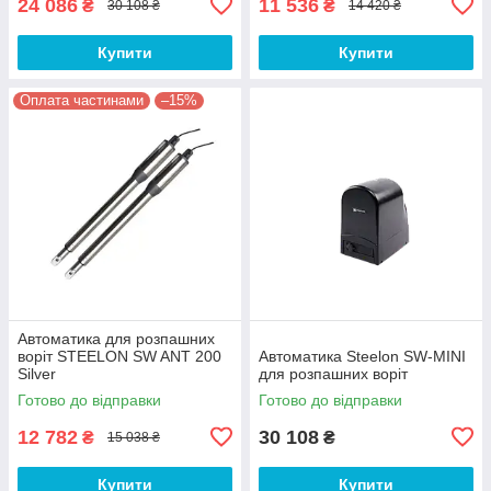
24 086
11 536
₴
₴
30 108 ₴
14 420 ₴
Купити
Купити
Оплата частинами
–15%
Автоматика для розпашних
воріт STEELON SW ANT 200
Автоматика Steelon SW-MINI
Silver
для розпашних воріт
Готово до відправки
Готово до відправки
12 782
30 108
₴
₴
15 038 ₴
Купити
Купити