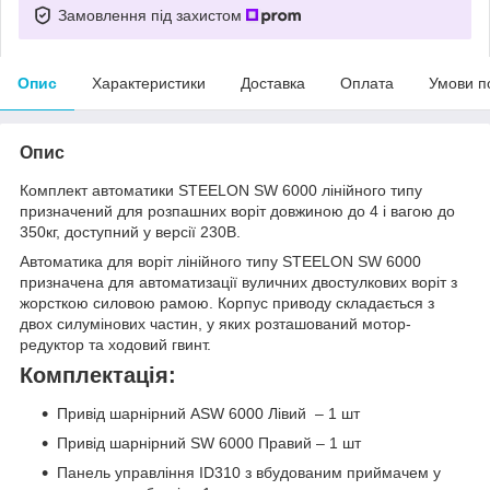
Замовлення під захистом
Опис
Характеристики
Доставка
Оплата
Умови п
Опис
Комплект автоматики STEELON SW 6000 лінійного типу
призначений для розпашних воріт довжиною до 4 і вагою до
350кг, доступний у версії 230В.
Автоматика для воріт лінійного типу STEELON SW 6000
призначена для автоматизації вуличних двостулкових воріт з
жорсткою силовою рамою. Корпус приводу складається з
двох силумінових частин, у яких розташований мотор-
редуктор та ходовий гвинт.
Комплектація:
Привід шарнірний ASW 6000 Лівий – 1 шт
Привід шарнірний SW 6000 Правий – 1 шт
Панель управління ID310 з вбудованим приймачем у