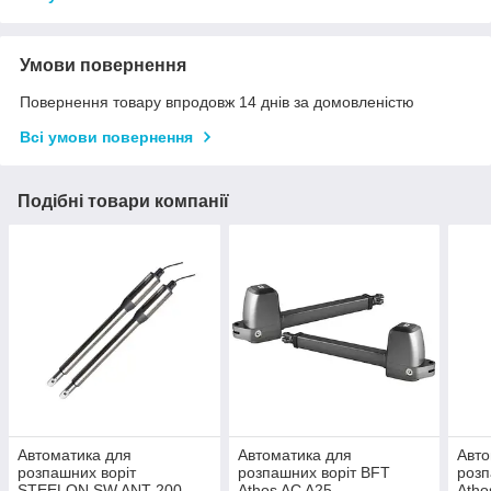
Умови повернення
Повернення товару впродовж 14 днів за домовленістю
Всі умови повернення
Подібні товари компанії
Автоматика для
Автоматика для
Авто
розпашних воріт
розпашних воріт BFT
розп
STEELON SW ANT 200
Athos AC A25
Atho