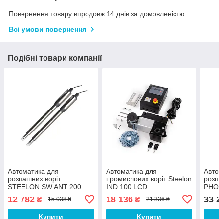
Повернення товару впродовж 14 днів за домовленістю
Всі умови повернення
Подібні товари компанії
Автоматика для
Автоматика для
Авто
розпашних воріт
промислових воріт Steelon
розп
STEELON SW ANT 200
IND 100 LCD
PHO
Silver
12 782
18 136
33 
₴
₴
15 038 ₴
21 336 ₴
Купити
Купити