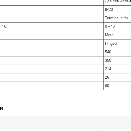
Два семи-сегм
IP20
Terminal strip
 ° С
0 +40
Metal
Hinged
540
350
214
26
60
и