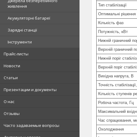
Джерела безперебійного
Тип стабілізації
живлення
Оптимальні рішення
Акумуляторні батареї
Кількість фаз
Зарядні станції
Потужність, кВт
Нижній граничний пор
Інструменти
Верхній граничний по
Прайс-листы
Нижній поріг стабіліз
Новости
Верхній поріг стабілі
Вихідна напруга, В
Статьи
Точність стабілізації
Презентации и документы
Кількість ступенів 
О нас
Робоча частота, Гц
Максимальний вхідн
Отзывы
Час спрацювання, м
Часто задаваемые вопросы
Охолодження