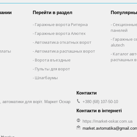
пании
Перейти в раздел
Популярны
Гаражные ворота Ритерна
Секционные
панелей
Гаражные ворота Алютех
Гаражные с
Автоматика откатных ворот
alutech
оплаты
Автоматика распашных ворот
Каталог авт
распашных в
Ворота въездные
Пульты для ворот
Шлагбаумы
, автоматики для воріт. Маркет Оскар
+380 (68) 107-50-10
https://market-oskar.com.ua
market.avtomatika@gmail.co