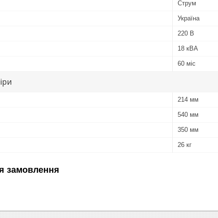
Струм
Україна
220 В
18 кВА
60 міс
іри
214 мм
540 мм
350 мм
26 кг
я замовлення