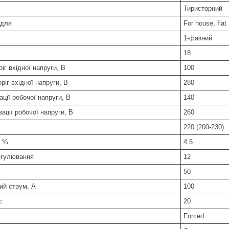
Тиристорний
 для
For house, flat
1-фазний
18
іг вхідної напруги, В
100
ріг вхідної напруги, В
280
ації робочої напруги, В
140
зації робочої напруги, В
260
220 (200-230)
, %
4.5
регулювання
12
50
ий струм, А
100
с
20
Forced