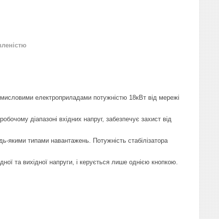
вленістю
омисловими електроприладами потужністю 18кВт від мережі
робочому діапазоні вхідних напруг, забезпечує захист від
удь-якими типами навантажень. Потужність стабілізатора
дної та вихідної напруги, і керується лише однією кнопкою.