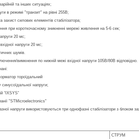
варійній та інших ситуаціях;
уги в режимі "транзит" на рівні 255В;
та захист силових елементів стабілізатора;
ння при короткочасному зникненні мережі живлення на 5-6 сек;
напруги 20 мс;
 вхідної напруги 20 мс;
тичних шумів.
ключення/вимкнення по нижній межі вхідної напруги 105В/80В відповідно.
ані:
форматор тороїдальний
 синусоїдальної напруги;
ій “IXSYS”
анії "STMicroelectronics"
фазної напруги використовуються три однофазні стабілізатори з блоком за
СТРУМ