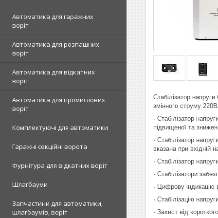
Автоматика для гаражних
воріт
Автоматика для розпашних
воріт
Автоматика для відкатних
воріт
Стабілізатор напруг
Автоматика для промислових
змінного струму 220В
воріт
· Стабілізатор напруг
Комплектуючі для автоматики
підвищеної та знижен
· Стабілізатор напру
Гаражні секційні ворота
вказана при вхідній н
· Стабілізатор напру
Фурнітура для відкатних воріт
· Стабілізатори забез
Шлагбауми
· Цифрову індикацію в
· Стабілізацію напруг
Запчастини для автоматики,
шлагбаумів, воріт
· Захист від коротко