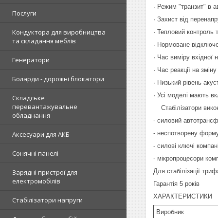
· Режим "транзит" в а
Послуги
· Захист від перенапр
Кондуктора для виробництва
· Тепловий контроль 
та складання меблів
· Нормоване відключе
· Час виміру вхідної 
Генератори
· Час реакції на зміну
Боларди - дорожні блокатори
· Низький рівень акус
· Усі моделі мають в
Складське
перевантажувальне
Стабілізатори викон
обладнання
- силовий автотранс
- неспотворену форму
Аксесуари для АКБ
- силові ключі компан
Сонячні панелі
- мікропроцесори комп
Для стабілізації три
Зарядні пристрої для
електромобілів
Гарантія 5 років
ХАРАКТЕРИСТИКИ
Стабілізатори напруги
Виробник