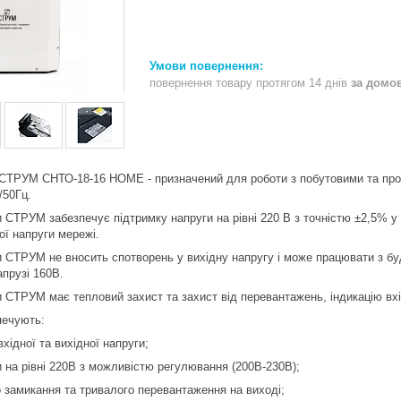
повернення товару протягом 14 днів
за домо
и СТРУМ СНТО-18-16 HOME - призначений для роботи з побутовими та пр
/50Гц.
и СТРУМ забезпечує підтримку напруги на рівні 220 В з точністю ±2,5% у 
ої напруги мережі.
ги СТРУМ не вносить спотворень у вихідну напругу і може працювати з б
апрузі 160В.
ги СТРУМ має тепловий захист та захист від перевантажень, індикацію вхі
печують:
хідної та вихідної напруги;
и на рівні 220В з можливістю регулювання (200В-230В);
го замикання та тривалого перевантаження на виході;