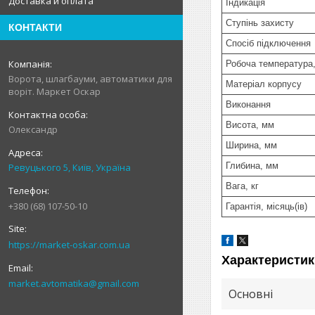
Доставка и оплата
Індикація
Ступінь захисту
КОНТАКТИ
Спосіб підключення
Робоча температура,
Ворота, шлагбауми, автоматики для
Матеріал корпусу
воріт. Маркет Оскар
Виконання
Висота, мм
Олександр
Ширина, мм
Глибина, мм
Ревуцького 5, Київ, Україна
Вага, кг
+380 (68) 107-50-10
Гарантія, місяць(ів)
https://market-oskar.com.ua
Характеристик
market.avtomatika@gmail.com
Основні