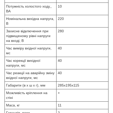
Потужність холостого ходу,,
10
ВА
Номінальна вихідна напруга,
220
В
Захисне відключення при
280
підвищеному рівні напруги
на вході, В
Час виміру вхідної напруги,
40
мс
Час корекції вихідної
40
напруги, мс
Час реакції на аварійну зміну
40
вхідної напруги, мс
Габарити (в х ш х г), мм
285х195х115
Можливість кріплення на
+
стіні
Маса, кг
11
Гарантія, роки
2