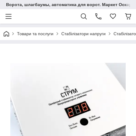
Ворота, шлагбаумы, автоматика для ворот. Маркет Оскар.
Товари та послуги
Стабілізатори напруги
Стабіліза