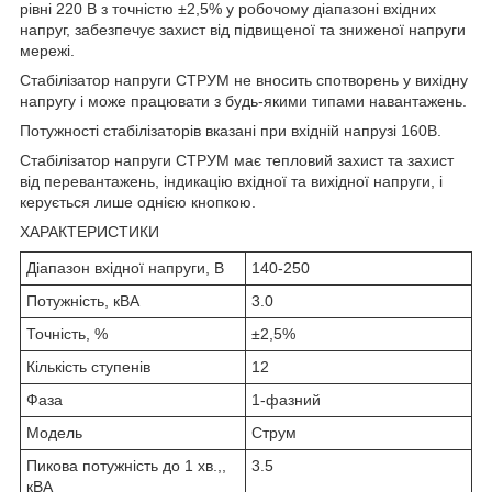
рівні 220 В з точністю ±2,5% у робочому діапазоні вхідних
напруг, забезпечує захист від підвищеної та зниженої напруги
мережі.
Стабілізатор напруги СТРУМ не вносить спотворень у вихідну
напругу і може працювати з будь-якими типами навантажень.
Потужності стабілізаторів вказані при вхідній напрузі 160В.
Стабілізатор напруги СТРУМ має тепловий захист та захист
від перевантажень, індикацію вхідної та вихідної напруги, і
керується лише однією кнопкою.
ХАРАКТЕРИСТИКИ
Діапазон вхідної напруги, В
140-250
Потужність, кВА
3.0
Точність, %
±2,5%
Кількість ступенів
12
Фаза
1-фазний
Модель
Струм
Пикова потужність до 1 хв.,,
3.5
кВА