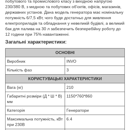
побутового та промислового класу з вихідною напругою
230/380 В, з медною та побутових об'єктів, офісів, магазинів,
державних установ. Дана модель генератора має номінальну
потужність 6/7,5 кВт, чого буде достатньо для живлення
електроприладів та обладнання у невеликій будівлі, а великий
бак для палива на 30 л забезпечить безперебійну роботу до
12 години при 75% навантаженні.
Загальні характеристики:
ОСНОВНІ
Виробник
INVO
Кількість фаз
3
КОРИСТУВАЦЬКІ ХАРАКТЕРИСТИКИ
Вага (кг)
210
Габаритні розміри (Д * Ш * В)
1150*760*860
мм
Категорія
Генератори
Максимальна потужність, кВт
6.4
при 230В