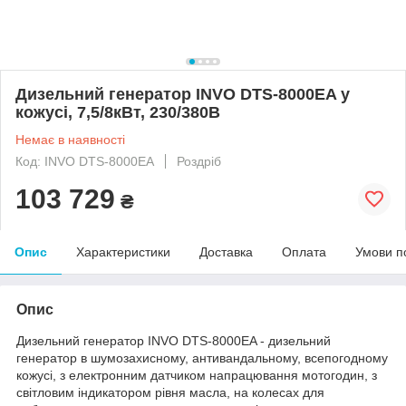
Дизельний генератор INVO DTS-8000EA у
кожусі, 7,5/8кВт, 230/380В
Немає в наявності
Код: INVO DTS-8000EA
Роздріб
103 729
₴
Опис
Характеристики
Доставка
Оплата
Умови п
Опис
Дизельний генератор INVO DТS-8000EA - дизельний
генератор в шумозахисному, антивандальному, всепогодному
кожусі, з електронним датчиком напрацювання мотогодин, з
світловим індикатором рівня масла, на колесах для