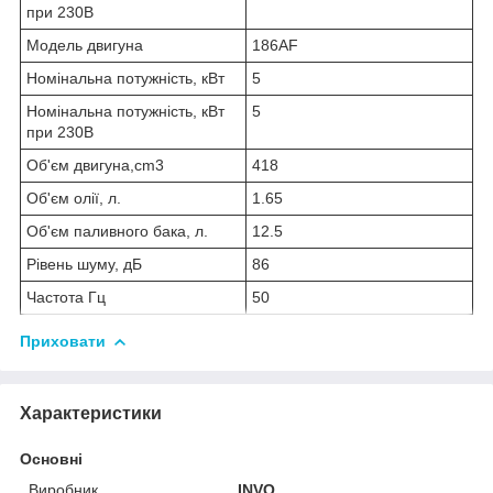
при 230В
Модель двигуна
186AF
Номінальна потужність, кВт
5
Номінальна потужність, кВт
5
при 230В
Об'єм двигуна,cm3
418
Об'єм олії, л.
1.65
Об'єм паливного бака, л.
12.5
Рівень шуму, дБ
86
Частота Гц
50
Приховати
Характеристики
Основні
Виробник
INVO