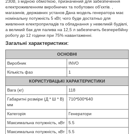
230В, з мідною обмоткою, призначений для забезпечення
електроживленням виробничих та побутових об'єктів. ,
магазинів, державних установ Дана модель генератора має
номінальну потужність 5 кВт, чого буде достатньо для
живлення електроприладів та обладнання у невеликій будівлі,
а великий бак для палива на 12,5 л забезпечить безперебійну
роботу до 12 години при 75% навантаженні.
Загальні характеристики:
ОСНОВНІ
Виробник
INVO
Кількість фаз
1
КОРИСТУВАЦЬКІ ХАРАКТЕРИСТИКИ
Вага (кг)
118
Габаритні розміри (Д * Ш * В)
710*500*640
мм
Категорія
Генератори
Максимальна потужність, кВт
5.5
Максимальна потужність, кВт
5.5