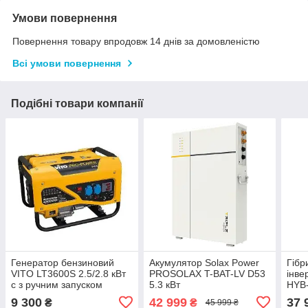
Умови повернення
Повернення товару впродовж 14 днів за домовленістю
Всі умови повернення
Подібні товари компанії
Генератор бензиновий
Акумулятор Solax Power
Гібр
VITO LT3600S 2.5/2.8 кВт
PROSOLAX T-BAT-LV D53
інве
с з ручним запуском
5.3 кВт
HYB-
9 300
42 999
37 
₴
₴
45 999 ₴