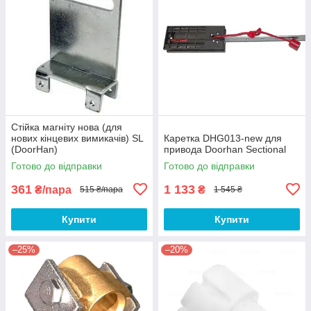
Стійка магніту нова (для
нових кінцевих вимикачів) SL
Каретка DHG013-new для
(DoorHan)
привода Doorhan Sectional
Готово до відправки
Готово до відправки
361
1 133
₴/пара
₴
515 ₴/пара
1 545 ₴
Купити
Купити
–25%
–20%