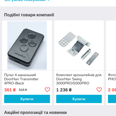
Подібні товари компанії
Пульт 4-канальний
Комплект кронштейнів для
Фот
DoorHan Transmitter
DoorHan Swing
PHO
4PRO-Black
3000PRO/5000PRO
361
1 236
2 0
₴
₴
515 ₴
Купити
Купити
Акційні пропозиції та новинки