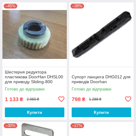
–45%
–38%
Шестерня редуктора
пластикова DoorHan DHSL00
Супорт ланцюга DHG012 для
для приводу Sliding-800
приводів Doorhan
Готово до відправки
Готово до відправки
1 133
798
₴
₴
2 060 ₴
1 288 ₴
Купити
Купити
–30%
–27%