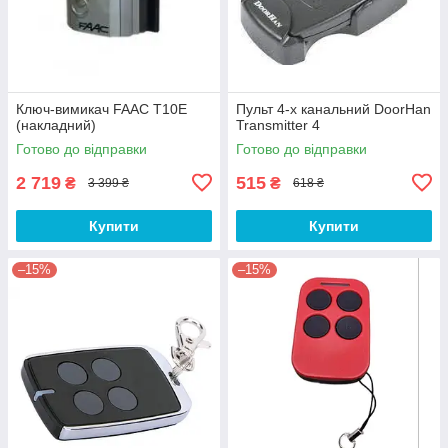
Ключ-вимикач FAAC T10E
Пульт 4-х канальний DoorHan
(накладний)
Transmitter 4
Готово до відправки
Готово до відправки
2 719
515
₴
₴
3 399 ₴
618 ₴
Купити
Купити
–15%
–15%