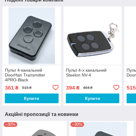
Пульт 4-канальний
Пульт 4-х канальний
Пуль
DoorHan Transmitter
Steelon NV-4
Door
4PRO-Black
361
394
515
₴
₴
515 ₴
464 ₴
Купити
Купити
Акційні пропозиції та новинки
–30%
–30%