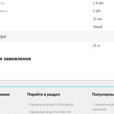
сть
1.8 кВт
ність
2 кВт
12 міс
Новий
іри
21 кг
я замовлення
пании
Перейти в раздел
Популярны
Гаражные ворота Ритерна
Секционные
панелей
Гаражные ворота Алютех