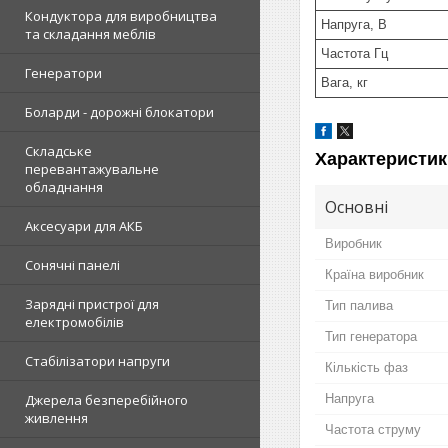
Кондуктора для виробництва
Напруга, В
та складання меблів
Частота Гц
Генератори
Вага, кг
Боларди - дорожні блокатори
Складське
Характеристик
перевантажувальне
обладнання
Основні
Аксесуари для АКБ
Виробник
Сонячні панелі
Країна виробник
Зарядні пристрої для
Тип палива
електромобілів
Тип генератора
Стабілізатори напруги
Кількість фаз
Напруга
Джерела безперебійного
живлення
Частота струму