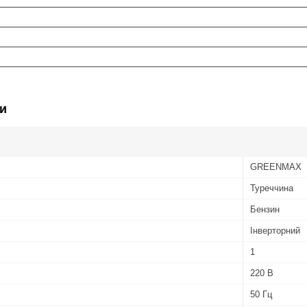
и
GREENMAX
Туреччина
Бензин
Інверторний
1
220 В
50 Гц