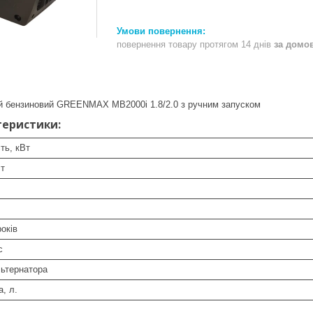
повернення товару протягом 14 днів
за домо
ий бензиновий GREENMAX MB2000i 1.8/2.0 з ручним запуском
теристики:
ть, кВт
Вт
років
с
льтернатора
, л.