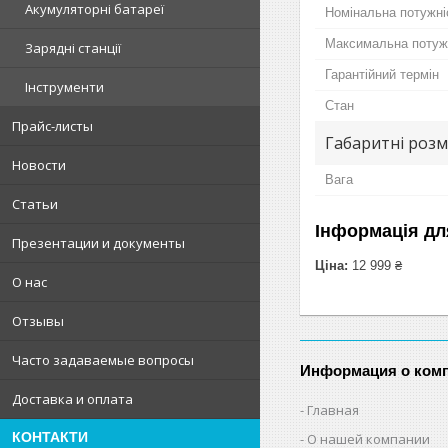
Акумуляторні батареї
Номінальна потужні
Максимальна потуж
Зарядні станції
Гарантійний термін
Інструменти
Стан
Прайс-листы
Габаритні розм
Новости
Вага
Статьи
Інформація дл
Презентации и документы
Ціна:
12 999 ₴
О нас
Отзывы
Часто задаваемые вопросы
Информация о ком
Доставка и оплата
Главная
КОНТАКТИ
О нашей компании