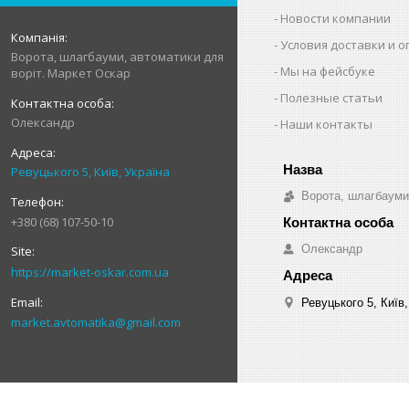
Новости компании
Условия доставки и 
Ворота, шлагбауми, автоматики для
Мы на фейсбуке
воріт. Маркет Оскар
Полезные статьи
Олександр
Наши контакты
Ревуцького 5, Київ, Україна
Ворота, шлагбауми
+380 (68) 107-50-10
Олександр
https://market-oskar.com.ua
Ревуцького 5, Київ,
market.avtomatika@gmail.com