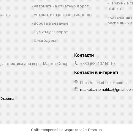
Гаражные с
Автоматика откатных ворот
alutech
оплаты
Автоматика распашных ворот
Каталог авт
распашных в
Ворота въездные
Пульты для ворот
Шлагбаумы
, автоматики для воріт. Маркет Оскар
+380 (68) 107-50-10
https://market-oskar.com.ua
market.avtomatika@gmail.co
 Україна
Сайт створений на маркетплейсі
Prom.ua