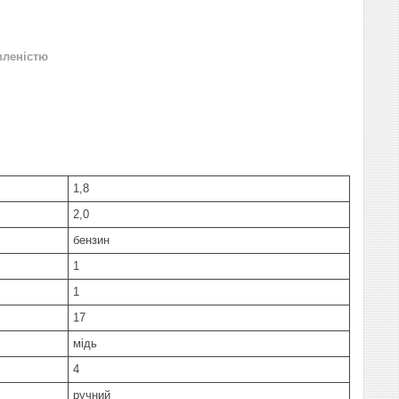
вленістю
1,8
2,0
бензин
1
1
17
мідь
4
ручний