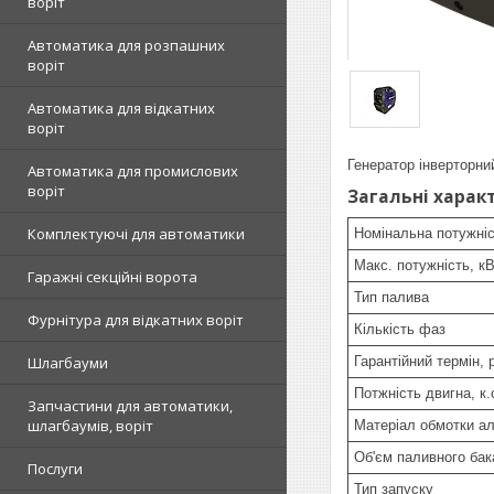
воріт
Автоматика для розпашних
воріт
Автоматика для відкатних
воріт
Генератор інверторн
Автоматика для промислових
воріт
Загальні харак
Комплектуючі для автоматики
Номінальна потужніс
Макс. потужність, к
Гаражні секційні ворота
Тип палива
Фурнітура для відкатних воріт
Кількість фаз
Гарантійний термін, 
Шлагбауми
Потжність двигна, к.
Запчастини для автоматики,
шлагбаумів, воріт
Матеріал обмотки а
Об'єм паливного бака
Послуги
Тип запуску