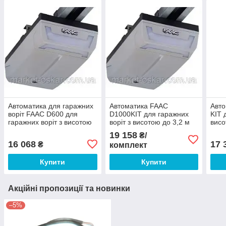
Автоматика для гаражних
Автоматика FAAC
Авт
воріт FAAC D600 для
D1000KIT для гаражних
KIT 
гаражних воріт з висотою
воріт з висотою до 3,2 м
висо
до 3,2м
19 158
₴/
16 068
17 
₴
комплект
Купити
Купити
Акційні пропозиції та новинки
–5%