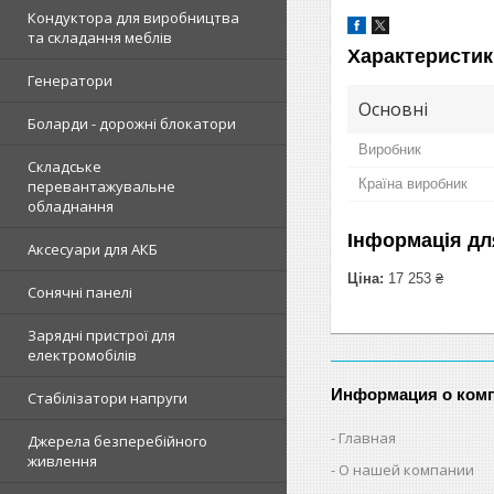
Кондуктора для виробництва
та складання меблів
Характеристик
Генератори
Основні
Боларди - дорожні блокатори
Виробник
Складське
Країна виробник
перевантажувальне
обладнання
Інформація дл
Аксесуари для АКБ
Ціна:
17 253 ₴
Сонячні панелі
Зарядні пристрої для
електромобілів
Информация о ком
Стабілізатори напруги
Главная
Джерела безперебійного
живлення
О нашей компании