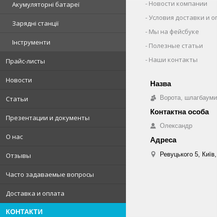
Новости компании
Акумуляторні батареї
Условия доставки и 
Зарядні станції
Мы на фейсбуке
Інструменти
Полезные статьи
Наши контакты
Прайс-листы
Новости
Ворота, шлагбауми
Статьи
Презентации и документы
Олександр
О нас
Ревуцького 5, Київ,
Отзывы
Часто задаваемые вопросы
Доставка и оплата
КОНТАКТИ