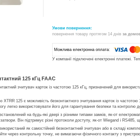
повернення товару протягом 14 днів
за домо
У компанії підключені електронні платежі. Те
нтактний 125 кГц FAAC
тактний зчитувач карток із частотою 125 кГц, призначений для викорис
 XTRR 125 є можливість безконтактного зчитування карток із частотою 1
огу легко використовувати його для гарантування безпеки та контролю д
тановлений на будь-які двері з різними типами замків, як-от електромагн
затвори. Він підтримує різні протоколи доступу, як-от Wiegand і RS485, 
икористаний як самостійний безконтактний зчитувач або в складі компл
ойти через контрольну точку, не вимагаючи фізичного контакту з пристро