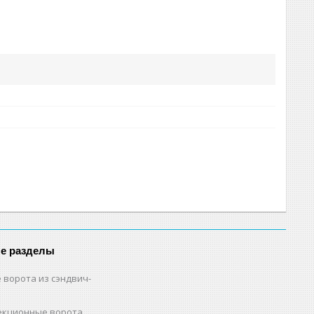
е разделы
 ворота из сэндвич-
екционные ворота