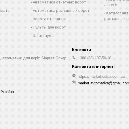
Автоматика откатных ворот
alutech
оплаты
Автоматика распашных ворот
Каталог авт
распашных в
Ворота въездные
Пульты для ворот
Шлагбаумы
, автоматики для воріт. Маркет Оскар
+380 (68) 107-50-10
https://market-oskar.com.ua
market.avtomatika@gmail.co
 Україна