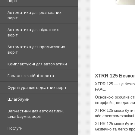
воріт
Автоматика для розпашних
воріт
Автоматика для відкатних
воріт
Автоматика для промислових
воріт
Комплектуючі для автоматики
Гаражні секційні ворота
XTRR 125 Безко
XTRR 125 — це безкон
Фурнітура для відкатних воріт
FAAC.
Основною особливістю
Шлагбауми
інтерфейс, що дає зм
XTRR 125 може бути вс
Запчастини для автоматики,
або електромеханічні 
шлагбаумів, воріт
XTRR 125 може бути в
Послуги
безпечно та легко пр