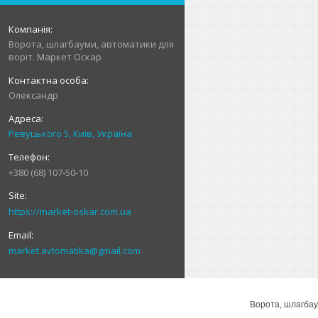
Ворота, шлагбауми, автоматики для
воріт. Маркет Оскар
Олександр
Ревуцького 5, Київ, Україна
+380 (68) 107-50-10
https://market-oskar.com.ua
market.avtomatika@gmail.com