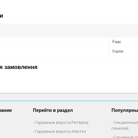
и
Faac
Італія
я замовлення
пании
Перейти в раздел
Популярны
Гаражные ворота Ритерна
Секционные
панелей
Гаражные ворота Алютех
Гаражные с