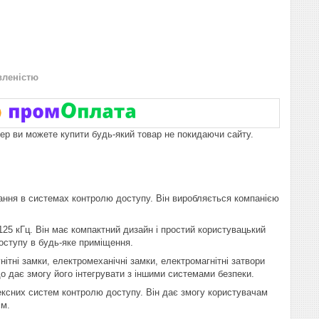
вленістю
пер ви можете купити будь-який товар не покидаючи сайту.
тання в системах контролю доступу. Він виробляється компанією
25 кГц. Він має компактний дизайн і простий користувацький
оступу в будь-яке приміщення.
ітні замки, електромеханічні замки, електромагнітні затвори
що дає змогу його інтегрувати з іншими системами безпеки.
ексних систем контролю доступу. Він дає змогу користувачам
єм.