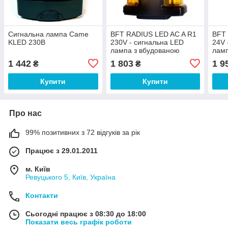
Сигнальна лампа Came
BFT RADIUS LED AC A R1
BFT 
KLED 230В
230V - сигнальна LED
24V 
лампа з вбудованою
ламп
антеною, 230В
анте
1 442
1 803
1 9
₴
₴
Купити
Купити
Про нас
99% позитивних з 72 відгуків за рік
Працює з 29.01.2011
м. Київ
Ревуцького 5, Київ, Україна
Контакти
Сьогодні працює з 08:30 до 18:00
Показати весь графік роботи