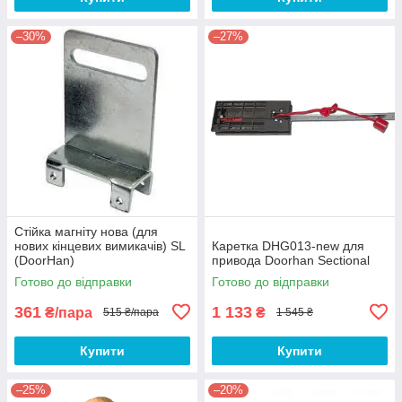
–30%
–27%
Стійка магніту нова (для
нових кінцевих вимикачів) SL
Каретка DHG013-new для
(DoorHan)
привода Doorhan Sectional
Готово до відправки
Готово до відправки
361
1 133
₴/пара
₴
515 ₴/пара
1 545 ₴
Купити
Купити
–25%
–20%