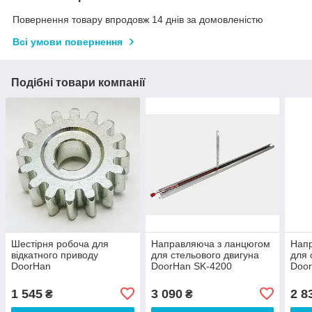
Повернення товару впродовж 14 днів за домовленістю
Всі умови повернення
Подібні товари компанії
Шестірня робоча для
Направляюча з ланцюгом
Нап
відкатного приводу
для стельового двигуна
для 
DoorHan
DoorHan SK-4200
Doo
1 545
3 090
2 8
₴
₴