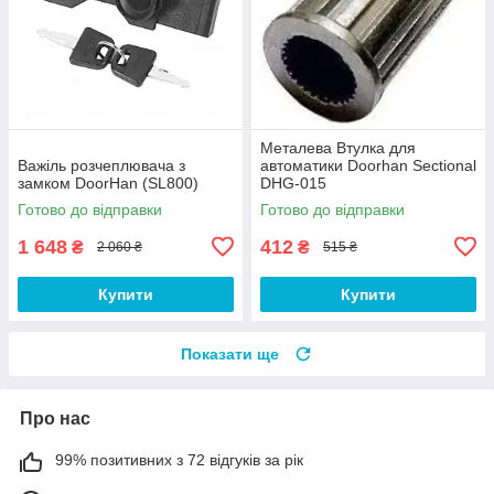
Металева Втулка для
Важіль розчеплювача з
автоматики Doorhan Sectional
замком DoorHan (SL800)
DHG-015
Готово до відправки
Готово до відправки
1 648
412
₴
₴
2 060 ₴
515 ₴
Купити
Купити
Показати ще
Про нас
99% позитивних з 72 відгуків за рік