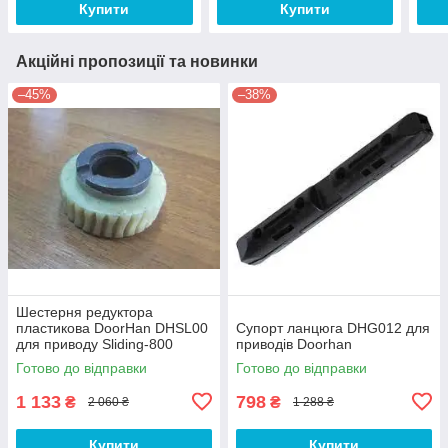
Купити
Купити
Акційні пропозиції та новинки
–45%
–38%
Шестерня редуктора
пластикова DoorHan DHSL00
Супорт ланцюга DHG012 для
для приводу Sliding-800
приводів Doorhan
Готово до відправки
Готово до відправки
1 133
798
₴
₴
2 060 ₴
1 288 ₴
Купити
Купити