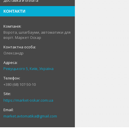
Доставка и оплата
КОНТАКТИ
Ворота, шлагбауми, автоматики для
воріт. Маркет Оскар
Олександр
Ревуцького 5, Київ, Україна
+380 (68) 107-50-10
https://market-oskar.com.ua
market.avtomatika@gmail.com