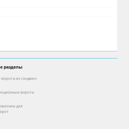
е разделы
 ворота из сэндвич-
екционные ворота
оматики для
орот