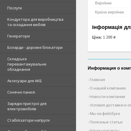
Виробник
Послуги
Країна виробник
Кондуктора для виробництва
та складання меблів
Інформація дл
Генератори
Ціна:
1 288 ₴
Боларди - дорожні блокатори
Складське
перевантажувальне
Информация о ком
обладнання
Главная
Аксесуари для АКБ
О нашей компании
Сонячні панелі
Новости компании
Зарядні пристрої для
Условия доставки и 
електромобілів
Мы на фейсбуке
Стабілізатори напруги
Полезные статьи
Наши контакты