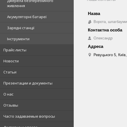
Джерела безперебійного
живлення
Акумуляторні батареї
Ворота, шлагбауми
Зарядні станції
Олександр
Інструменти
Прайс-листы
Ревуцького 5, Київ,
Новости
Статьи
Презентации и документы
О нас
Отзывы
Часто задаваемые вопросы