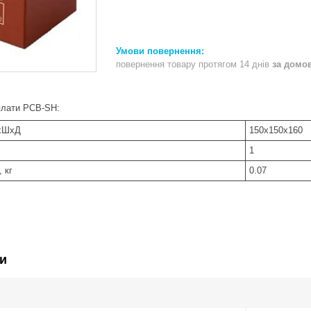
повернення товару протягом 14 днів
за домо
плати PCB-SH:
ВхШхД
150х150х160
1
 кг
0.07
и