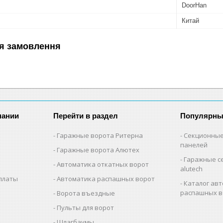
DoorHan
Китай
я замовлення
пании
Перейти в раздел
Популярны
Гаражные ворота Ритерна
Секционные
панелей
Гаражные ворота Алютех
Гаражные с
Автоматика откатных ворот
alutech
оплаты
Автоматика распашных ворот
Каталог авт
распашных в
Ворота въездные
Пульты для ворот
Шлагбаумы