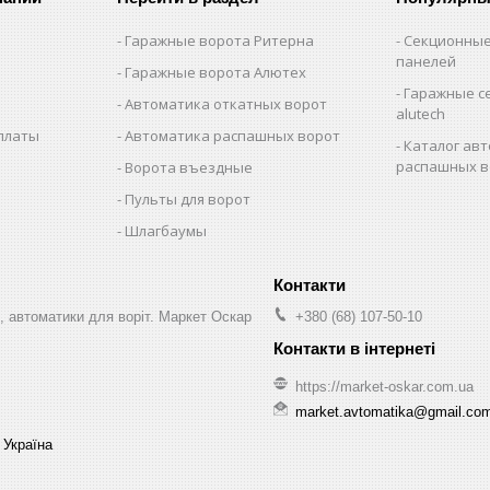
Гаражные ворота Ритерна
Секционные
панелей
Гаражные ворота Алютех
Гаражные с
Автоматика откатных ворот
alutech
оплаты
Автоматика распашных ворот
Каталог авт
распашных в
Ворота въездные
Пульты для ворот
Шлагбаумы
, автоматики для воріт. Маркет Оскар
+380 (68) 107-50-10
https://market-oskar.com.ua
market.avtomatika@gmail.co
 Україна