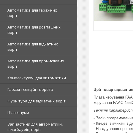
Автоматика для гаражних
воріт
Автоматика для розпашних
воріт
Автоматика для відкатних
воріт
Автоматика для промислових
воріт
Комплектуючі для автоматики
Гаражні секційні ворота
Цей товар відванта
Плата керування FAAC
Фурнітура для відкатних воріт
керування FAAC 455D 
Технічні характерис
Шлагбауми
- Засіб програмуванн
- Кінцеві вимикачі ві
Запчастини для автоматики,
- Нагадування про не
шлагбаумів, воріт