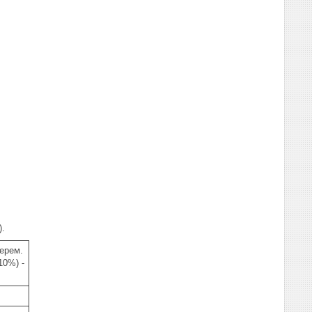
).
перем.
10%) -