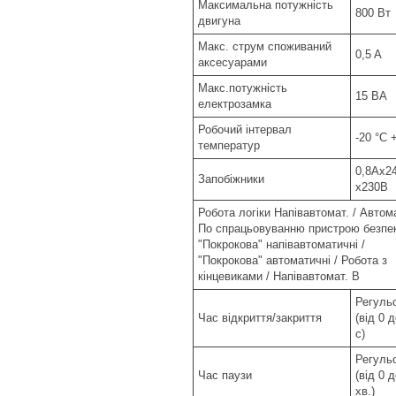
Максимальна потужність
800 Вт
двигуна
Макс. струм споживаний
0,5 A
аксесуарами
Макс.потужність
15 ВA
електрозамка
Робочий інтервал
-20 °C 
температур
0,8Ах2
Запобіжники
х230В
Робота логіки Напівавтомат. / Автома
По спрацьовуванню пристрою безпе
"Покрокова" напівавтоматичні /
"Покрокова" автоматичні / Робота з
кінцевиками / Напівавтомат. B
Регуль
Час відкриття/закриття
(від 0 
с)
Регуль
Час паузи
(від 0 д
хв.)