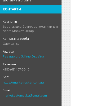
Доставка и оплата
КОНТАКТИ
Ворота, шлагбауми, автоматики для
воріт. Маркет Оскар
Олександр
Ревуцького 5, Київ, Україна
+380 (68) 107-50-10
https://market-oskar.com.ua
market.avtomatika@gmail.com