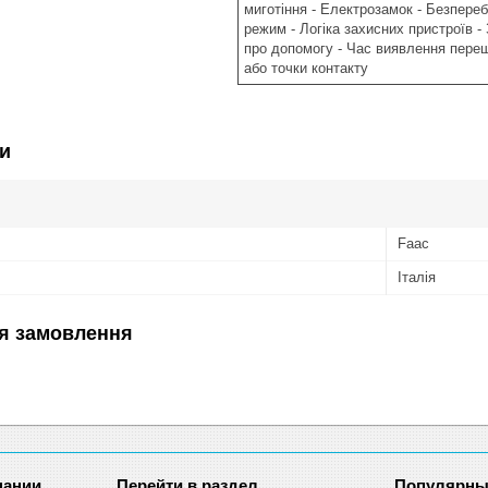
миготіння - Електрозамок - Безпереб
режим - Логіка захисних пристроїв -
про допомогу - Час виявлення пере
або точки контакту
и
Faac
Італія
я замовлення
пании
Перейти в раздел
Популярны