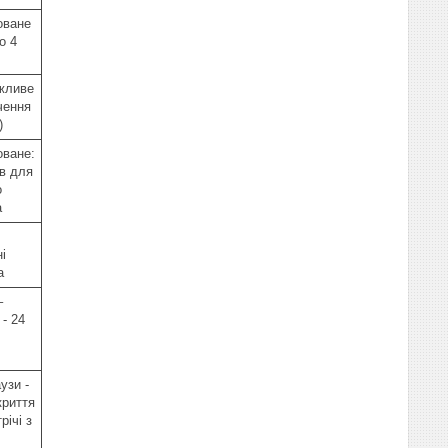
оване
о 4
ожливе
чення
)
оване:
ів для
о
а
і
а
–
- 24
узи -
криття
річі з