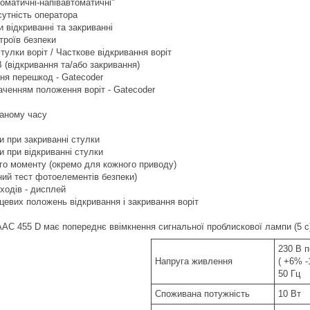
томатичні-напівавтоматичні"
сутність оператора
и відкриванні та закриванні
троїв безпеки
стулки воріт / Часткове відкривання воріт
 (відкривання та/або закривання)
ня перешкод - Gatecoder
наченням положення воріт - Gatecoder
даному часу
и при закриванні стулки
и при відкриванні стулки
го моменту (окремо для кожного приводу)
чний тест фотоелементів безпеки)
входів - дисплей
нцевих положень відкривання і закривання воріт
AAC 455 D має попереднє ввімкнення сигнальної проблискової лампи (5 с
230 В 
Напруга живлення
( +6% -
50 Гц
Споживана потужність
10 Вт