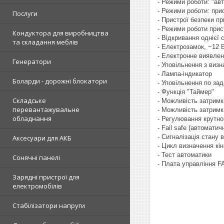
- Режими роботи: "ав
- Режими роботи: при
Послуги
- Пристрої безпеки пр
- Режими роботи прис
Кондуктора для виробництва
- Відкривання однієї 
та складання меблів
- Електрозамок, ~12 В
- Електронне виявлен
Генератори
- Уповільнення з виз
- Лампа-індикатор
Боларди - дорожні блокатори
- Уповільнення по за
- Функція "Таймер"
Складське
- Можливість затримк
перевантажувальне
- Можливість затримк
обладнання
- Регулювання крутно
- Fail safe (автомати
- Сигналізація стану 
Аксесуари для АКБ
- Цикл визначення кі
- Тест автоматики
Сонячні панелі
- Плата управління F
Зарядні пристрої для
електромобілів
Стабілізатори напруги