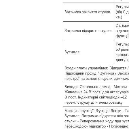
Регуль
Затримка закриття стулки
(від 0 д
хв.)
2 с (м
Затримка відкриття стулки
відклю
функції
Регуль
50 рівн
Зусилля
кожног
двигун
Входи плати управління: Відкриття /
Пішохідний прохід / Зупинка / Захисн
пристрої на основі кінцевих вимикач
Виходи: Сигнальна лампа - Мотори 
Живлення 24 В пост. для аксесуарів 
В пост. Індикаторні світлодіоди –12
перем. струму для електрозамку
Можливі функції: Функція Логіки - Па
Зусилля -Затримка відкриття або за
стулки - Реверсування ходу при зуст
перешкодою- Індикатор - Попереднє