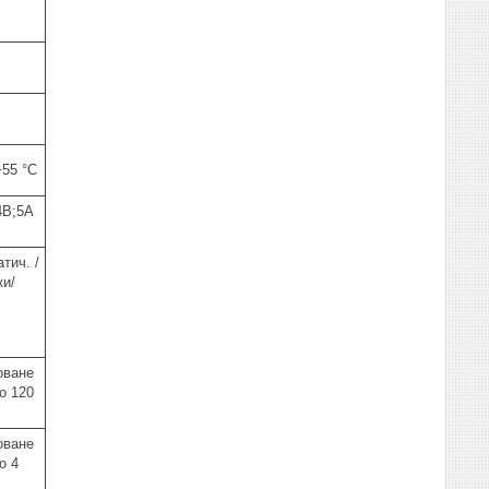
+55 °C
4В;5А
тич. /
ки/
оване
до 120
оване
о 4