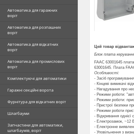
Автоматика для гаражних
воріт
Автоматика для розпашних
воріт
Автоматика для відкатних
Цей товар відванта
воріт
Блок плата керуванн
Автоматика для промислових
FAAC 63001645 плата 
воріт
63001645. Плата FAAC
Особливості:
Комплектуючі для автоматики
- Засіб програмуванн
- Кінцеві вимикачі ві
- Нагадування про не
Гаражні секційні ворота
- Режими роботи: "ав
- Режими роботи: при
Фурнітура для відкатних воріт
- Пристрої безпеки пр
- Режими роботи прис
Шлагбауми
- Відкривання однієї 
- Електрозамок, ~12 В
Запчастини для автоматики,
- Електронне виявлен
шлагбаумів, воріт
- Уповільнення з виз