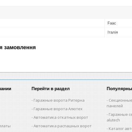
Faac
Італія
я замовлення
пании
Перейти в раздел
Популярны
Гаражные ворота Ритерна
Секционные
панелей
Гаражные ворота Алютех
Гаражные с
Автоматика откатных ворот
alutech
оплаты
Автоматика распашных ворот
Каталог авт