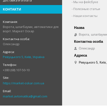
Доставка и оплата
Мы на фейсбуке
Полезные статьи
КОНТАКТИ
Наши контакты
Ворота, шлагбауми, автоматики для
воріт. Маркет Оскар
Ворота, шлагбауми
Олександр
Олександр
Ревуцького 5, Київ, Україна
Ревуцького 5, Київ,
+380 (68) 107-50-10
https://market-oskar.com.ua
market.avtomatika@gmail.com