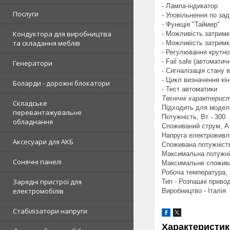
- Лампа-індикатор
Послуги
- Уповільнення по за
- Функція "Таймер"
Кондуктора для виробництва
- Можливість затримк
та складання меблів
- Можливість затримк
- Регулювання крутно
- Fail safe (автомати
Генератори
- Сигналізація стану 
- Цикл визначення кі
Боларди - дорожні блокатори
- Тест автоматики
Технічні характерис
Складське
Підходить для моделі
перевантажувальне
Потужність, Вт - 300
обладнання
Споживаний струм, А 
Напруга електроживле
Аксесуари для АКБ
Споживана потужність 
Максимальна потужніс
Сонячні панелі
Максимальне спожива
Робоча температура, 
Зарядні пристрої для
Тип - Розпашні приво
електромобілів
Виробництво - Італія
Стабілізатори напруги
Характеристик