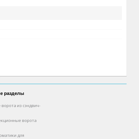
е разделы
 ворота из сэндвич-
екционные ворота
оматики для