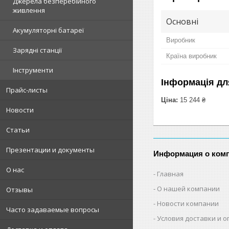
Джерела безперебійного
живлення
Основні
Акумуляторні батареї
Виробник
Зарядні станції
Країна виробник
Інструменти
Інформація дл
Прайс-листы
Ціна:
15 244 ₴
Новости
Статьи
Презентации и документы
Информация о ком
О нас
Главная
О нашей компании
Отзывы
Новости компании
Часто задаваемые вопросы
Условия доставки и 