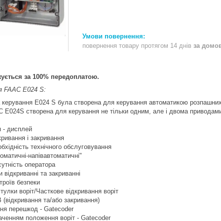
повернення товару протягом 14 днів
за домо
жується за 100% передоплатою.
я FAAC E024 S:
керування Е024 S була створена для керування автоматикою розпашних 
 E024S створена для керування не тільки одним, але і двома приводам
я - дисплей
дкривання і закривання
обхідність технічного обслуговування
томатичні-напівавтоматичні"
сутність оператора
и відкриванні та закриванні
троїв безпеки
стулки воріт/Часткове відкривання воріт
 (відкривання та/або закривання)
ня перешкод - Gatecoder
наченням положення воріт - Gatecoder