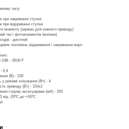
даному часу
и при закриванні стулки
и при відкриванні стулки
го моменту (окремо для кожного приводу)
чний тест фотоелементів безпеки)
входів - дисплей
нцевих положень відкривання і закривання воріт
тики:
 24В - 391KIT
- 0,4
ння (В) - 230
у режимі очікування (Вт) - 4
ть приводу (Вт) - 150x2
ння струму аксесуарами (мА) - 250
З від -20ºС до +55ºС
ди
и