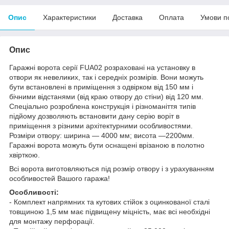
Опис
Характеристики
Доставка
Оплата
Умови п
Опис
Гаражні ворота серії FUA02 розраховані на установку в
отвори як невеликих, так і середніх розмірів. Вони можуть
бути встановлені в приміщення з одвірком від 150 мм і
бічними відстанями (від краю отвору до стіни) від 120 мм.
Спеціально розроблена конструкція і різноманіття типів
підйому дозволяють встановити дану серію воріт в
приміщення з різними архітектурними особливостями.
Розміри отвору: ширина — 4000 мм; висота —2200мм.
Гаражні ворота можуть бути оснащені врізаною в полотно
хвірткою.
Всі ворота виготовляються під розмір отвору і з урахуванням
особливостей Вашого гаража!
Особливості:
- Комплект напрямних та кутових стійок з оцинкованої сталі
товщиною 1,5 мм має підвищену міцність, має всі необхідні
для монтажу перфорації.