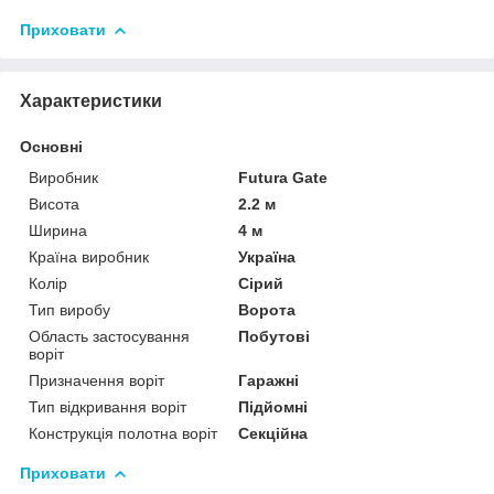
Приховати
Характеристики
Основні
Виробник
Futura Gate
Висота
2.2 м
Ширина
4 м
Країна виробник
Україна
Колір
Сірий
Тип виробу
Ворота
Область застосування
Побутові
воріт
Призначення воріт
Гаражні
Тип відкривання воріт
Підйомні
Конструкція полотна воріт
Секційна
Приховати