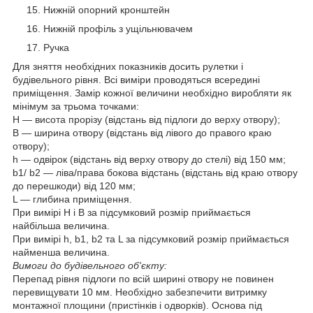
Нижній опорний кронштейн
Нижній профіль з ущільнювачем
Ручка
Для зняття необхідних показників досить рулетки і
будівельного рівня. Всі виміри проводяться всередині
приміщення. Замір кожної величини необхідно виробляти як
мінімум за трьома точками:
H — висота прорізу (відстань від підлоги до верху отвору);
B — ширина отвору (відстань від лівого до правого краю
отвору);
h — одвірок (відстань від верху отвору до стелі) від 150 мм;
b1/ b2 — ліва/права бокова відстань (відстань від краю отвору
до перешкоди) від 120 мм;
L — глибина приміщення.
При вимірі Н і В за підсумковий розмір приймається
найбільша величина.
При вимірі h, b1, b2 та L за підсумковий розмір приймається
найменша величина.
Вимоги до будівельного об'єкту:
Перепад рівня підлоги по всій ширині отвору не повинен
перевищувати 10 мм. Необхідно забезпечити витримку
монтажної площини (пристінків і одворків). Основа під