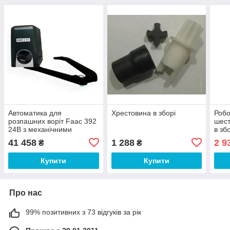
Автоматика для
Хрестовина в зборі
Робо
розпашних воріт Faac 392
шест
24В з механічними
в зб
упорами
41 458
1 288
2 9
₴
₴
Купити
Купити
Про нас
99% позитивних з 73 відгуків за рік