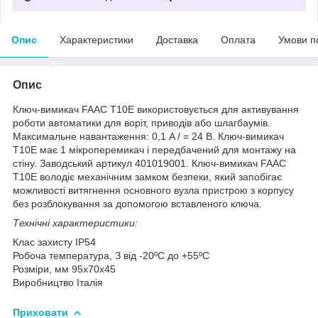
Опис
Характеристики
Доставка
Оплата
Умови п
Опис
Ключ-вимикач FAAC T10E використовується для активування
роботи автоматики для воріт, приводів або шлагбаумів.
Максимальне навантаження: 0,1 A / = 24 В. Ключ-вимикач
T10E має 1 мікроперемикач і передбачений для монтажу на
стіну. Заводський артикул 401019001. Ключ-вимикач FAAC
T10E володіє механічним замком безпеки, який запобігає
можливості витягнення основного вузла пристрою з корпусу
без розблокування за допомогою вставленого ключа.
Технічні характеристики:
Клас захисту IP54
Робоча температура, З від -20ºС до +55ºС
Розміри, мм 95x70x45
Виробництво Італія
Приховати