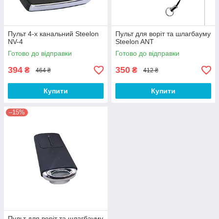
Пульт 4-х канальний Steelon
Пульт для воріт та шлагбауму
NV-4
Steelon ANT
Готово до відправки
Готово до відправки
394
350
₴
₴
464 ₴
412 ₴
Купити
Купити
–15%
Пульт для воріт та шлагбауму