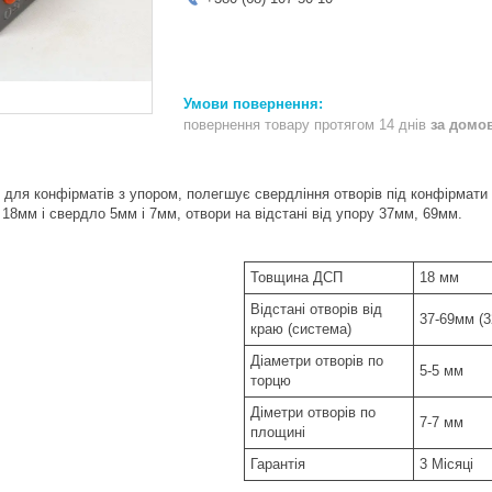
повернення товару протягом 14 днів
за домо
 для конфірматів з упором, полегшує свердління отворів під конфірмати
18мм і свердло 5мм і 7мм, отвори на відстані від упору 37мм, 69мм.
Товщина ДСП
18 мм
Відстані отворів від
37-69мм (
краю (система)
Діаметри отворів по
5-5 мм
торцю
Діметри отворів по
7-7 мм
площині
Гарантія
3 Місяці