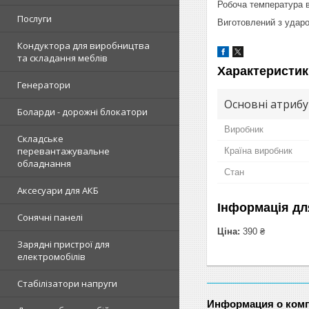
Робоча температура ви
Послуги
Виготовлений з ударо
Кондуктора для виробництва
та складання меблів
Характеристик
Генератори
Основні атриб
Боларди - дорожні блокатори
Виробник
Складське
перевантажувальне
Країна виробник
обладнання
Стан
Аксесуари для АКБ
Інформація дл
Сонячні панелі
Ціна:
390 ₴
Зарядні пристрої для
електромобілів
Стабілізатори напруги
Информация о ком