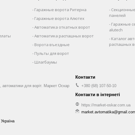
Гаражные ворота Ритерна
Секционные
панелей
Гаражные ворота Алютех
Гаражные с
Автоматика откатных ворот
alutech
оплаты
Автоматика распашных ворот
Каталог авт
распашных в
Ворота въездные
Пульты для ворот
Шлагбаумы
, автоматики для воріт. Маркет Оскар
+380 (68) 107-50-10
https://market-oskar.com.ua
market.avtomatika@gmail.co
 Україна