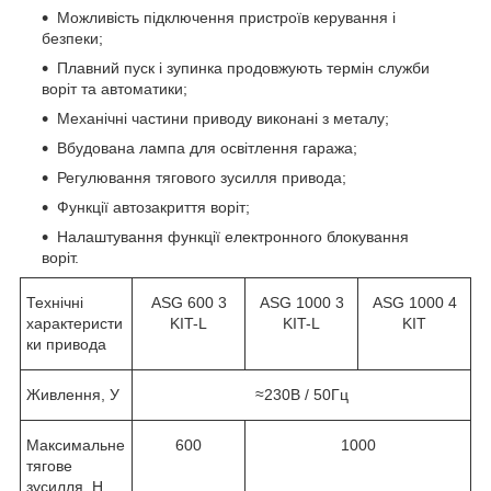
Можливість підключення пристроїв керування і
безпеки;
Плавний пуск і зупинка продовжують термін служби
воріт та автоматики;
Механічні частини приводу виконані з металу;
Вбудована лампа для освітлення гаража;
Регулювання тягового зусилля привода;
Функції автозакриття воріт;
Налаштування функції електронного блокування
воріт.
Технічні
ASG 600 3
ASG 1000 3
ASG 1000 4
характеристи
KIT-L
KIT-L
KIT
ки привода
Живлення, У
≈230В / 50Гц
Максимальне
600
1000
тягове
зусилля, Н