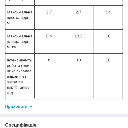
Максимальна
2,7
2,7
3,4
висота воріт,
м
Максимальна
8,4
13,5
16
площа воріт,
м. кв.
Інтенсивність
8
10
10
роботи (один
цикл складає
відкриття і
закриття
воріт), цикл/
год
Приховати
Специфікація