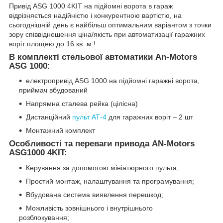
Привід ASG 1000 4KIT на підйомні ворота в гараж
відрізняється надійністю і конкурентною вартістю, на
сьогоднішній день є найбільш оптимальним варіантом з точки
зору співвідношення ціна/якість при автоматизації гаражних
воріт площею до 16 кв. м.!
В комплекті стельової автоматики An-Motors
ASG 1000:
електропривід ASG 1000 на підйомні гаражні ворота,
приймач вбудований
Напрямна сталева рейка (цілісна)
Дистанційний
пульт АТ-4
для гаражних воріт – 2 шт
Монтажний комплект
Особливості та переваги привода AN-Motors
ASG1000 4KIT:
Керування за допомогою мініатюрного пульта;
Простий монтаж, налаштування та програмування;
Вбудована система виявлення перешкод;
Можливість зовнішнього і внутрішнього
розблокування;