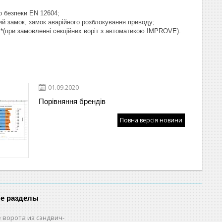
о безпеки EN 12604;
ний замок, замок аварійного розблокування приводу;
(при замовленні секційних воріт з автоматикою IMPROVE).
01.09.2020
Порівняння брендів
Повна версія новини
е разделы
 ворота из сэндвич-