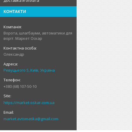
Доставка и оплата
КОНТАКТИ
Ворота, шлагбауми, автоматики для
воріт. Маркет Оскар
Олександр
Ревуцького 5, Київ, Україна
+380 (68) 107-50-10
https://market-oskar.com.ua
market.avtomatika@gmail.com