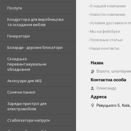
О нашей компании
Послуги
Новости компании
Кондуктора для виробництва
Условия доставки и 
та складання меблів
Мы на фейсбуке
Генератори
Полезные статьи
Боларди - дорожні блокатори
Наши контакты
Складське
перевантажувальне
обладнання
Ворота, шлагбауми
Аксесуари для АКБ
Олександр
Сонячні панелі
Зарядні пристрої для
Ревуцького 5, Київ,
електромобілів
Стабілізатори напруги