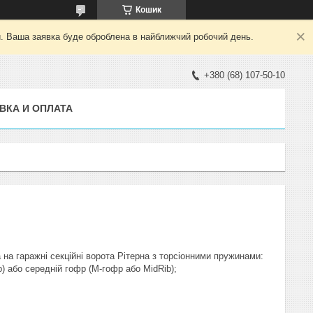
Кошик
й. Ваша заявка буде оброблена в найближчий робочий день.
+380 (68) 107-50-10
ВКА И ОПЛАТА
а на гаражні секційні ворота Рітерна з торсіонними пружинами:
) або середній гофр (M-гофр або MidRib);