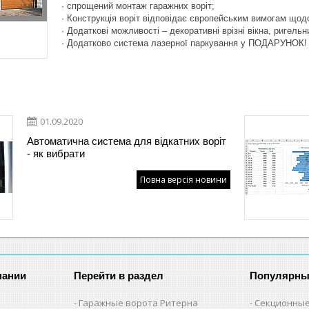
· спрощений монтаж гаражних воріт;
· Конструкція воріт відповідає європейським вимогам щод
· Додаткові можливості – декоративні врізні вікна, ригель
· Додатково система лазерної паркування у ПОДАРУНОК! *
01.09.2020
Автоматична система для відкатних воріт
- як вибрати
Повна версія новини
пании
Перейти в раздел
Популярны
Гаражные ворота Ритерна
Секционные