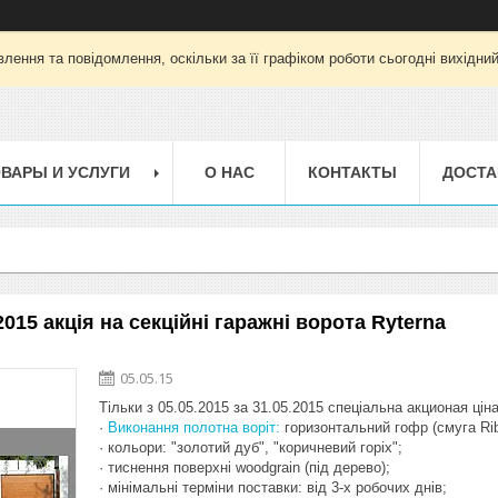
лення та повідомлення, оскільки за її графіком роботи сьогодні вихідни
ВАРЫ И УСЛУГИ
О НАС
КОНТАКТЫ
ДОСТА
015 акція на секційні гаражні ворота Ryterna
05.05.15
Тільки з 05.05.2015 за 31.05.2015 спеціальна акционая цін
·
Виконання полотна воріт:
горизонтальний гофр (смуга Rib
· кольори: "золотий дуб", "коричневий горіх";
· тиснення поверхні woodgrain (під дерево);
· мінімальні терміни поставки: від 3-х робочих днів;