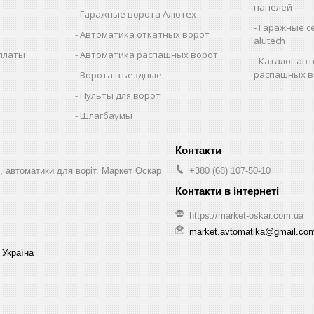
панелей
Гаражные ворота Алютех
Гаражные с
Автоматика откатных ворот
alutech
оплаты
Автоматика распашных ворот
Каталог авт
распашных в
Ворота въездные
Пульты для ворот
Шлагбаумы
, автоматики для воріт. Маркет Оскар
+380 (68) 107-50-10
https://market-oskar.com.ua
market.avtomatika@gmail.co
 Україна