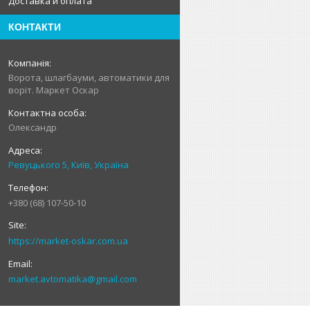
Доставка и оплата
КОНТАКТИ
Ворота, шлагбауми, автоматики для
воріт. Маркет Оскар
Олександр
Ревуцького 5, Київ, Україна
+380 (68) 107-50-10
https://market-oskar.com.ua
market.avtomatika@gmail.com