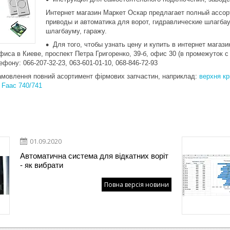
Интернет магазин Маркет Оскар предлагает полный ассор
приводы и автоматика для ворот, гидравлические шлагба
шлагбауму, гаражу.
Для того, чтобы узнать цену и купить в интернет магаз
иса в Киеве, проспект Петра Григоренко, 39-б, офис 30 (в промежуток с
ефону: 066-207-32-23, 063-601-01-10, 068-846-72-93
замовлення повний асортимент фірмових запчастин, наприклад:
верхня кр
 Faac 740/741
01.09.2020
Автоматична система для відкатних воріт
- як вибрати
Повна версія новини