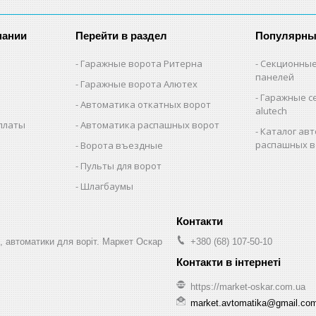
пании
Перейти в раздел
Популярны
Гаражные ворота Ритерна
Секционные
панелей
Гаражные ворота Алютех
Гаражные с
Автоматика откатных ворот
alutech
оплаты
Автоматика распашных ворот
Каталог авт
распашных в
Ворота въездные
Пульты для ворот
Шлагбаумы
, автоматики для воріт. Маркет Оскар
+380 (68) 107-50-10
https://market-oskar.com.ua
market.avtomatika@gmail.co