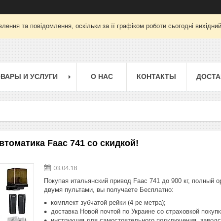
лення та повідомлення, оскільки за її графіком роботи сьогодні вихідни
ВАРЫ И УСЛУГИ
О НАС
КОНТАКТЫ
ДОСТА
втоматика Faac 741 со скидкой!
03.04.18
Покупая итальянский привод Faac 741 до 900 кг, полный 
двумя пультами, вы получаете Бесплатно:
комплект зубчатой рейки (4-ре метра);
доставка Новой почтой по Украине со страховкой покуп
инструкция для самостоятельного подключения, заводс