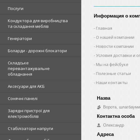
Послуги
Информация о ком
Кондуктора для виробництва
та складання меблів
Главная
О нашей компании
Генератори
Новости компании
Боларди - дорожні блокатори
Условия доставки и 
Складське
Мы на фейсбуке
перевантажувальне
Полезные статьи
обладнання
Наши контакты
Аксесуари для АКБ
Сонячні панелі
Ворота, шлагбауми
Зарядні пристрої для
електромобілів
Олександр
Стабілізатори напруги