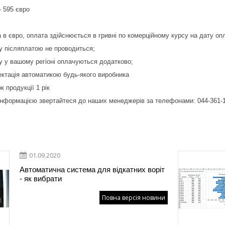
- 595 євро
а в євро, оплата здійснюється в гривні по комерційному курсу на дату оп
у післяплатою не проводиться;
у у вашому регіоні оплачуються додатково;
ктація автоматикою будь-якого виробника
к продукції 1 рік
нформацією звертайтеся до наших менеджерів за телефонами: 044-361-16
01.09.2020
Автоматична система для відкатних воріт
- як вибрати
Повна версія новини