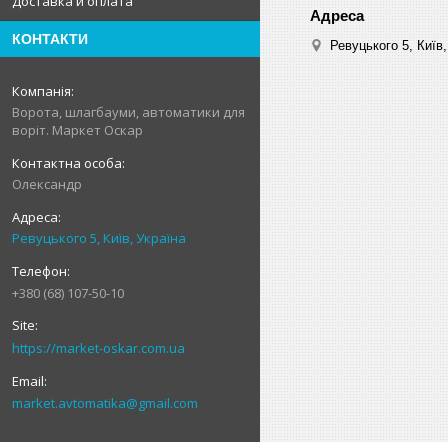
Доставка и оплата
КОНТАКТИ
Ревуцького 5, Київ,
Ворота, шлагбауми, автоматики для
воріт. Маркет Оскар
Олександр
Ревуцького 5, Київ, Україна
+380 (68) 107-50-10
https://market-oskar.com.ua
market.avtomatika@gmail.com