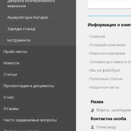
Джерела безперебійного
живлення
Акумуляторні батареї
Информация о ком
Зарядні станції
Главная
Інструменти
О нашей компании
Прайс-листы
Новости компании
Условия доставки и 
Новости
Мы на фейсбуке
Статьи
Полезные статьи
Презентации и документы
Наши контакты
О нас
Отзывы
Ворота, шлагбауми
Часто задаваемые вопросы
Олександр