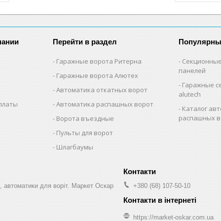
пании
Перейти в раздел
Популярны
Гаражные ворота Ритерна
Секционные
панелей
Гаражные ворота Алютех
Гаражные с
Автоматика откатных ворот
alutech
оплаты
Автоматика распашных ворот
Каталог авт
распашных в
Ворота въездные
Пульты для ворот
Шлагбаумы
, автоматики для воріт. Маркет Оскар
+380 (68) 107-50-10
https://market-oskar.com.ua