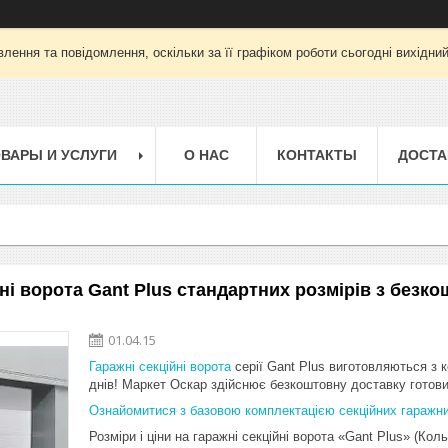
лення та повідомлення, оскільки за її графіком роботи сьогодні вихідни
ВАРЫ И УСЛУГИ
О НАС
КОНТАКТЫ
ДОСТА
жні ворота Gant Plus стандартних розмірів з без
01.04.15
Гаражні секційні ворота
серії Gant Plus виготовляються з 
днів! Маркет Оскар здійснює безкоштовну доставку готови
Ознайомитися з базовою комплектацією секційних гаражни
Розміри і ціни на гаражні секційні ворота «Gant Plus» (Кол