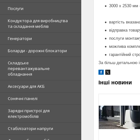
3000 х 2530 мм 
Послуги
Кондуктора для виробництва
вартість вказан
та складання меблів
відправка товар
Генератори
послуги монтаж
можлива компле
Боларди - дорожні блокатори
гарантійний стро
Складське
За більш детальною і
перевантажувальне
обладнання
Інші новини
Аксесуари для АКБ
Сонячні панелі
Зарядні пристрої для
електромобілів
Стабілізатори напруги