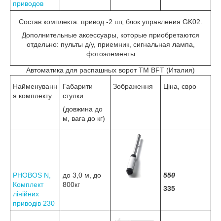
приводов
Cостав комплекта: привод -2 шт, блок управления GK02.
Дополнительные аксессуары, которые приобретаются
отдельно: пульты д/у, приемник, сигнальная лампа,
фотоэлементы
Автоматика для распашных ворот TM BFT (Италия)
Найменуванн
Габарити
Зображення
Ціна, євро
я комплекту
стулки
(довжина до
м, вага до кг)
PHOBOS N,
до 3,0 м, до
550
Комплект
800кг
335
лінійних
приводів 230