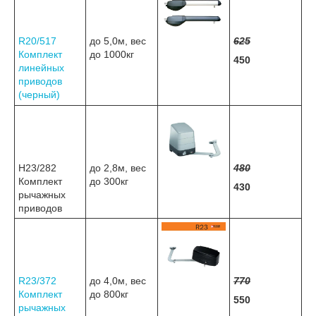
R20/517
до 5,0м, вес
625
Комплект
до 1000кг
450
линейных
приводов
(черный)
H23/282
до 2,8м, вес
480
Комплект
до 300кг
430
рычажных
приводов
R23/372
до 4,0м, вес
770
Комплект
до 800кг
550
рычажных