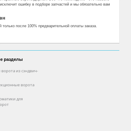
о исключит ошибку в подборе запчастей и мы обязательно вам
ан
й только после 100% предварительной оплаты заказа.
е разделы
 ворота из сэндвич-
екционные ворота
оматики для
орот