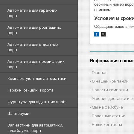
серийный номер ворот
поможем.
Автоматика для гаражних
воріт
Условия и срок
Обращаем ваше внима
Автоматика для розпашних
воріт
Автоматика для відкатних
воріт
Информация о ком
Автоматика для промислових
воріт
Главная
Комплектуючі для автоматики
О нашей компании
Новости компании
Гаражні секційні ворота
Условия доставки и 
Фурнітура для відкатних воріт
Мы на фейсбуке
Шлагбауми
Полезные статьи
Наши контакты
Запчастини для автоматики,
шлагбаумів, воріт