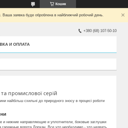
Кошик
й. Ваша заявка буде оброблена в найближчий робочий день.
+380 (68) 107-50-10
ВКА И ОПЛАТА
 та промислової серій
стини найбільш схильні до природного зносу в процесі роботи
ини
ые и нижние направляющие и уплотнители, боковые заглушки
а гаражные ворота Дорхан. Все что необходимо - это назвать