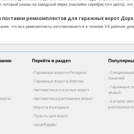
, который указан на заводской бирке (наклейке серебристого цвета), эт
и поставки ремкомплектов для гаражных ворот Дорх
ние, что все ремкомплекты изготавливаются в течение 3-5 рабочих дне
пании
Перейти в раздел
Популярны
Гаражные ворота Ритерна
Секционные
панелей
Гаражные ворота Алютех
Гаражные с
Автоматика откатных ворот
alutech
оплаты
Автоматика распашных ворот
Каталог авт
распашных в
Ворота въездные
Пульты для ворот
Шлагбаумы