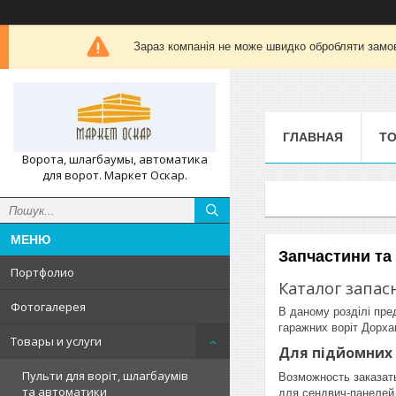
Зараз компанія не може швидко обробляти замов
ГЛАВНАЯ
ТО
Ворота, шлагбаумы, автоматика
для ворот. Маркет Оскар.
Запчастини та
Портфолио
Каталог запас
Фотогалерея
В даному розділі пред
гаражних воріт Дорха
Товары и услуги
Для підйомних 
Пульти для воріт, шлагбаумів
Возможность заказат
та автоматики
для сендвич-панелей,