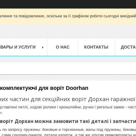
лення та повідомлення, оскільки за її графіком роботи сьогодні вихідни
ВАРЫ И УСЛУГИ
О НАС
КОНТАКТЫ
ДОСТА
 комплектуючі для воріт Doorhan
них частин для секційних воріт Дорхан гаражної
ставлені петлі, ходові ролики і кронштейни, ручки і ригельні замки - ча
н.
воріт Дорхан можна замовити такі деталі і запчаст
ь по запросу пружины: боковые и торсионные, валы под пружины, боков
 сами сендвич-панели, детали калиток, а так же другие ремкомплекты н