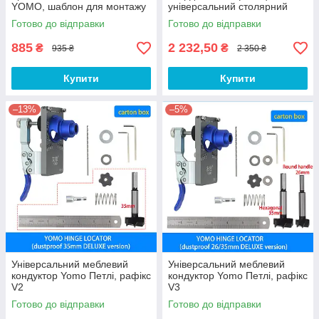
YOMO, шаблон для монтажу
універсальний столярний
петель
шаблон із швидким
Готово до відправки
Готово до відправки
затискачем V4
885
2 232,50
₴
₴
935 ₴
2 350 ₴
Купити
Купити
–13%
–5%
Універсальний меблевий
Універсальний меблевий
кондуктор Yomo Петлі, рафікс
кондуктор Yomo Петлі, рафікс
V2
V3
Готово до відправки
Готово до відправки