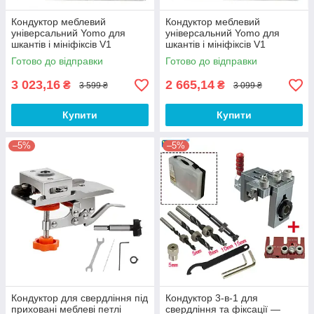
Кондуктор меблевий
Кондуктор меблевий
універсальний Yomo для
універсальний Yomo для
шкантів і мініфіксів V1
шкантів і мініфіксів V1
Готово до відправки
Готово до відправки
3 023,16
2 665,14
₴
₴
3 599 ₴
3 099 ₴
Купити
Купити
–5%
–5%
Кондуктор для свердління під
Кондуктор 3-в-1 для
приховані меблеві петлі
свердління та фіксації —