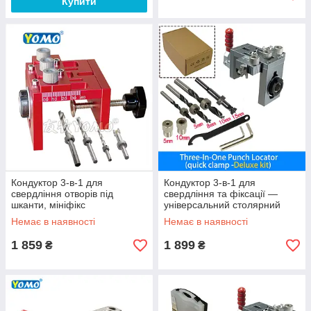
Купити
Кондуктор 3-в-1 для
Кондуктор 3-в-1 для
свердління отворів під
свердління та фіксації —
шканти, мініфікс
універсальний столярний
шаблон із швидким
Немає в наявності
Немає в наявності
затискачем V2
1 859
1 899
₴
₴