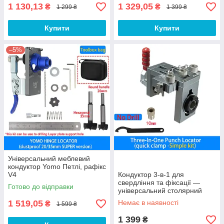
1 130,13
1 329,05
₴
₴
1 299 ₴
1 399 ₴
Купити
Купити
–5%
Універсальний меблевий
кондуктор Yomo Петлі, рафікс
V4
Кондуктор 3-в-1 для
свердління та фіксації —
Готово до відправки
універсальний столярний
шаблон із швидким
1 519,05
Немає в наявності
₴
1 599 ₴
затискачем V1
1 399
₴